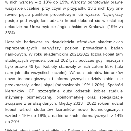
w nich wzrosły – z 13% do 19%. Wzrosty odnotowały prawie
wszystkie uczelnie, przy czym w przypadku 13 z nich były one
równe pięciu punktom procentowym lub wyższe. Największy
postęp pod względem udziału kobiet dokonał się w ostatniej
dekadzie na Uniwersytecie Jagiellońskim w Krakowie (19% vs
33%).
Uczelnie badawcze to dwadzieścia ośrodków akademickich
reprezentujących najwyższy poziom prowadzenia badań
naukowych. W roku akademickim 2021/2022 liczba kobiet tam
studiujących wyniosła ponad 202 tys., podczas gdy mężczyzn
było prawie 49 tys. Kobiety stanowiły w nich zatem 58% (taki
sam jak dla wszystkich uczelni). Wśród studentów kierunków
nowo technologicznych i informatycznych udziały kobiet nie
przekraczały jednej piątej (odpowiednio 19% i 20%). Spośród
kierunków ICT szczególnie duży odsetek kobiet studiuje
inżynierię biomedyczną, bioinformatykę oraz specjalizacje
związane z analizą danych. Między 2013 i 2022 rokiem udział
kobiet wśród studentów kierunków nowo technologicznych
wzrósł z 15% do 19%, a na kierunkach informatycznych z 14%
do 20%.
Wśród absolwentów studiów w Polsce w roku akademickim