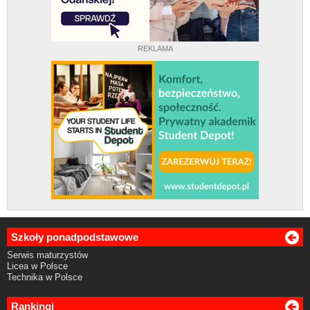
REKLAMA
Szkoły ponadpodstawowe
Serwis maturzystów
Licea w Polsce
Technika w Polsce
Rankingi