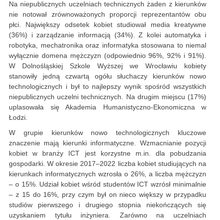
Na niepublicznych uczelniach technicznych żaden z kierunków
nie notował zrównoważonych proporcji reprezentantów obu
płci. Największy odsetek kobiet studiował media kreatywne
(36%) i zarządzanie informacją (34%). Z kolei automatyka i
robotyka, mechatronika oraz informatyka stosowana to niemal
wyłącznie domena mężczyzn (odpowiednio 96%, 92% i 91%).
W Dolnośląskiej Szkole Wyższej we Wrocławiu kobiety
stanowiły jedną czwartą ogółu słuchaczy kierunków nowo
technologicznych i był to najlepszy wynik spośród wszystkich
niepublicznych uczelni technicznych. Na drugim miejscu (17%)
uplasowała się Akademia Humanistyczno-Ekonomiczna w
Łodzi.
W grupie kierunków nowo technologicznych kluczowe
znaczenie mają kierunki informatyczne. Wzmacnianie pozycji
kobiet w branży ICT jest korzystne m.in. dla pobudzania
gospodarki. W okresie 2017–2022 liczba kobiet studiujących na
kierunkach informatycznych wzrosła o 26%, a liczba mężczyzn
– o 15%. Udział kobiet wśród studentów ICT wzrósł minimalnie
– z 15 do 16%, przy czym był on nieco większy w przypadku
studiów pierwszego i drugiego stopnia niekończących się
uzyskaniem tytułu inżyniera. Zarówno na uczelniach