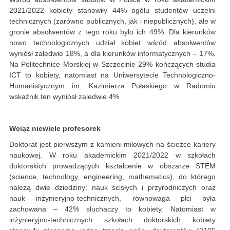
2021/2022 kobiety stanowiły 44% ogółu studentów uczelni
technicznych (zarówno publicznych, jak i niepublicznych), ale w
gronie absolwentów z tego roku było ich 49%. Dla kierunków
nowo technologicznych udział kobiet wśród absolwentów
wyniósł zaledwie 18%, a dla kierunków informatycznych – 17%.
Na Politechnice Morskiej w Szczecinie 29% kończących studia
ICT to kobiety, natomiast na Uniwersytecie Technologiczno-
Humanistycznym im. Kazimierza Pułaskiego w Radomiu
wskaźnik ten wyniósł zaledwie 4%.
Wciąż niewiele profesorek
Doktorat jest pierwszym z kamieni milowych na ścieżce kariery
naukowej. W roku akademickim 2021/2022 w szkołach
doktorskich prowadzących kształcenie w obszarze STEM
(science, technology, engineering, mathematics), do którego
należą dwie dziedziny: nauk ścisłych i przyrodniczych oraz
nauk inżynieryjno-technicznych, równowaga płci była
zachowana – 42% słuchaczy to kobiety. Natomiast w
inżynieryjno-technicznych szkołach doktorskich kobiety