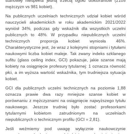
stanowiły niespełna jedną trzecią ogółu doktorantów (2105
mężczyzn vs 981 kobiet).
Na publicznych uczelniach technicznych udział kobiet wśród
nauczycieli akademickich w roku akademickim 2021/2022
wyniósł 34%, podczas gdy wskaźnik dla wszystkich uczelni
publicznych to 48%. W przypadku niepublicznych uczelni
technicznych proporcja kobiet wyniosła 46%.
Charakterystyczne jest, że wraz z kolejnymi stopniami i tytułami
naukowymi liczba kobiet maleje. Tak zwany indeks szklanego
sufitu (glass ceiling index, GCI) pokazuje, jakie szanse mają
kobiety na osiągnięcie profesury tytularnej: 1 oznacza równość
płci, a im wyższa wartość wskaźnika, tym trudniejsza sytuacja
kobiet.
GCI dla publicznych uczelni technicznych na poziomie 1,88
oznacza prawie dwa razy mniejsze szanse kobiet w
porównaniu z mężczyznami na osiągnięcie najwyższego tytułu
naukowego. Jeszcze trudniej było zostać profesorkami
tytularnymi kobietom zatrudnionym na uczelniach
niepublicznych o technicznym profilu (GCI = 2,81).
Jeśli weźmiemy pod uwagę wyłącznie naukowczynie