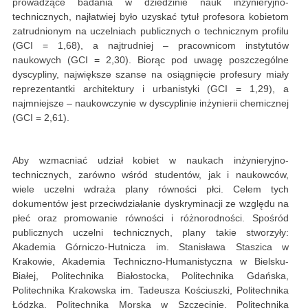
prowadzące badania w dziedzinie nauk inżynieryjno-
technicznych, najłatwiej było uzyskać tytuł profesora kobietom
zatrudnionym na uczelniach publicznych o technicznym profilu
(GCI = 1,68), a najtrudniej – pracownicom instytutów
naukowych (GCI = 2,30). Biorąc pod uwagę poszczególne
dyscypliny, największe szanse na osiągnięcie profesury miały
reprezentantki architektury i urbanistyki (GCI = 1,29), a
najmniejsze – naukowczynie w dyscyplinie inżynierii chemicznej
(GCI = 2,61).
Aby wzmacniać udział kobiet w naukach inżynieryjno-
technicznych, zarówno wśród studentów, jak i naukowców,
wiele uczelni wdraża plany równości płci. Celem tych
dokumentów jest przeciwdziałanie dyskryminacji ze względu na
płeć oraz promowanie równości i różnorodności. Spośród
publicznych uczelni technicznych, plany takie stworzyły:
Akademia Górniczo-Hutnicza im. Stanisława Staszica w
Krakowie, Akademia Techniczno-Humanistyczna w Bielsku-
Białej, Politechnika Białostocka, Politechnika Gdańska,
Politechnika Krakowska im. Tadeusza Kościuszki, Politechnika
Łódzka, Politechnika Morska w Szczecinie, Politechnika