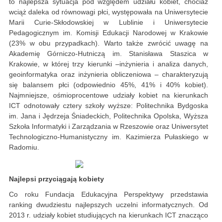
to najlepsza sytuacja pod względem udziału kobiet, chociaż
wciąż daleka od równowagi płci, występowała na Uniwersytecie
Marii Curie-Skłodowskiej w Lublinie i Uniwersytecie
Pedagogicznym im. Komisji Edukacji Narodowej w Krakowie
(23% w obu przypadkach). Warto także zwrócić uwagę na
Akademię Górniczo-Hutniczą im. Stanisława Staszica w
Krakowie, w której trzy kierunki –inżynieria i analiza danych,
geoinformatyka oraz inżynieria obliczeniowa – charakteryzują
się balansem płci (odpowiednio 45%, 41% i 40% kobiet).
Najmniejsze, ośmioprocentowe udziały kobiet na kierunkach
ICT odnotowały cztery szkoły wyższe: Politechnika Bydgoska
im. Jana i Jędrzeja Śniadeckich, Politechnika Opolska, Wyższa
Szkoła Informatyki i Zarządzania w Rzeszowie oraz Uniwersytet
Technologiczno-Humanistyczny im. Kazimierza Pułaskiego w
Radomiu.
Najlepsi przyciągają kobiety
Co roku Fundacja Edukacyjna Perspektywy przedstawia
ranking dwudziestu najlepszych uczelni informatycznych. Od
2013 r. udziały kobiet studiujących na kierunkach ICT znacząco