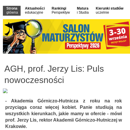
Strona
Aktualności
Rankingi
Matura
Kierunki studiów
główna
edukacyjne
Perspektyw
i Studia
uczelnie
AGH, prof. Jerzy Lis: Puls
nowoczesności
- Akademia Górniczo-Hutnicza z roku na rok
przyciąga coraz więcej kobiet. Panie studiują na
wszystkich kierunkach, jakie mamy w ofercie - mówi
prof. Jerzy Lis, rektor Akademii Górniczo-Hutniczej w
Krakowie.