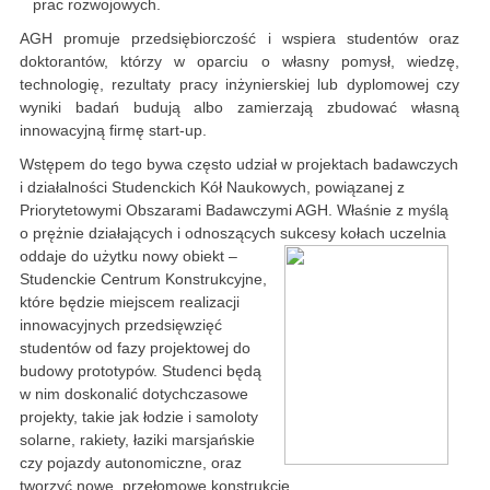
prac rozwojowych.
AGH promuje przedsiębiorczość i wspiera studentów oraz
doktorantów, którzy w oparciu o własny pomysł, wiedzę,
technologię, rezultaty pracy inżynierskiej lub dyplomowej czy
wyniki badań budują albo zamierzają zbudować własną
innowacyjną firmę start-up.
Wstępem do tego bywa często udział w projektach badawczych
i działalności Studenckich Kół Naukowych, powiązanej z
Priorytetowymi Obszarami Badawczymi AGH. Właśnie z myślą
o prężnie działających i odnoszących sukcesy kołach uczelnia
oddaje do użytku nowy obiekt –
Studenckie Centrum Konstrukcyjne,
które będzie miejscem realizacji
innowacyjnych przedsięwzięć
studentów od fazy projektowej do
budowy prototypów. Studenci będą
w nim doskonalić dotychczasowe
projekty, takie jak łodzie i samoloty
solarne, rakiety, łaziki marsjańskie
czy pojazdy autonomiczne, oraz
tworzyć nowe, przełomowe konstrukcje.