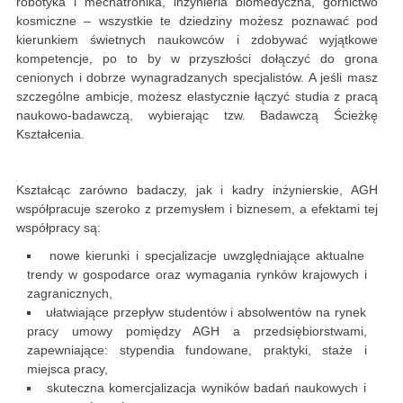
robotyka i mechatronika, inżynieria biomedyczna, górnictwo
kosmiczne – wszystkie te dziedziny możesz poznawać pod
kierunkiem świetnych naukowców i zdobywać wyjątkowe
kompetencje, po to by w przyszłości dołączyć do grona
cenionych i dobrze wynagradzanych specjalistów. A jeśli masz
szczególne ambicje, możesz elastycznie łączyć studia z pracą
naukowo-badawczą, wybierając tzw. Badawczą Ścieżkę
Kształcenia.
Kształcąc zarówno badaczy, jak i kadry inżynierskie, AGH
współpracuje szeroko z przemysłem i biznesem, a efektami tej
współpracy są:
nowe kierunki i specjalizacje uwzględniające aktualne
trendy w gospodarce oraz wymagania rynków krajowych i
zagranicznych,
ułatwiające przepływ studentów i absolwentów na rynek
pracy umowy pomiędzy AGH a przedsiębiorstwami,
zapewniające: stypendia fundowane, praktyki, staże i
miejsca pracy,
skuteczna komercjalizacja wyników badań naukowych i