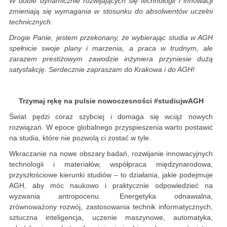
W dobie dynamicznie rozwijających się technologii i innowacji
zmieniają się wymagania w stosunku do absolwentów uczelni
technicznych.
Drogie Panie, jestem przekonany, że wybierając studia w AGH
spełnicie swoje plany i marzenia, a praca w trudnym, ale
zarazem prestiżowym zawodzie inżyniera przyniesie dużą
satysfakcję. Serdecznie zapraszam do Krakowa i do AGH!
Trzymaj rękę na pulsie nowoczesności #studiujwAGH
Świat pędzi coraz szybciej i domaga się wciąż nowych
rozwiązań. W epoce globalnego przyspieszenia warto postawić
na studia, które nie pozwolą ci zostać w tyle.
Wkraczanie na nowe obszary badań, rozwijanie innowacyjnych
technologii i materiałów, współpraca międzynarodowa,
przyszłościowe kierunki studiów – to działania, jakie podejmuje
AGH, aby móc naukowo i praktycznie odpowiedzieć na
wyzwania antropocenu. Energetyka odnawialna,
zrównoważony rozwój, zastosowania technik informatycznych,
sztuczna inteligencja, uczenie maszynowe, automatyka,