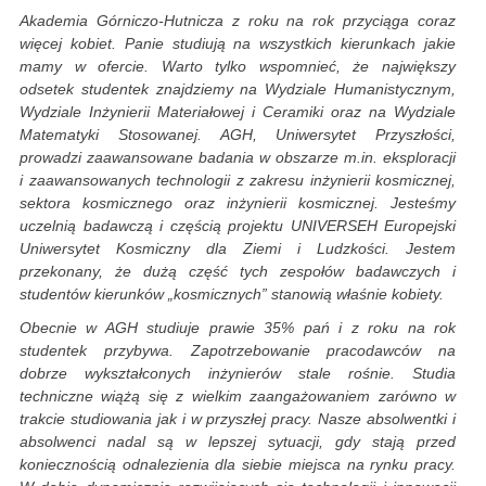
Akademia Górniczo-Hutnicza z roku na rok przyciąga coraz
więcej kobiet. Panie studiują na wszystkich kierunkach jakie
mamy w ofercie. Warto tylko wspomnieć, że największy
odsetek studentek znajdziemy na Wydziale Humanistycznym,
Wydziale Inżynierii Materiałowej i Ceramiki oraz na Wydziale
Matematyki Stosowanej. AGH, Uniwersytet Przyszłości,
prowadzi zaawansowane badania w obszarze m.in. eksploracji
i zaawansowanych technologii z zakresu inżynierii kosmicznej,
sektora kosmicznego oraz inżynierii kosmicznej. Jesteśmy
uczelnią badawczą i częścią projektu UNIVERSEH Europejski
Uniwersytet Kosmiczny dla Ziemi i Ludzkości. Jestem
przekonany, że dużą część tych zespołów badawczych i
studentów kierunków „kosmicznych” stanowią właśnie kobiety.
Obecnie w AGH studiuje prawie 35% pań i z roku na rok
studentek przybywa. Zapotrzebowanie pracodawców na
dobrze wykształconych inżynierów stale rośnie. Studia
techniczne wiążą się z wielkim zaangażowaniem zarówno w
trakcie studiowania jak i w przyszłej pracy. Nasze absolwentki i
absolwenci nadal są w lepszej sytuacji, gdy stają przed
koniecznością odnalezienia dla siebie miejsca na rynku pracy.