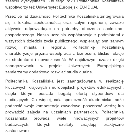
sześciu dyscyplinach. Od tego roku Politechnika Koszalińska
współtworzy też Uniwersytet Europejski EU4DUAL.
Przez 55 lat działalności Politechnika Koszalińska zintegrowała
się z lokalną społecznością oraz całym regionem, zawsze
aktywnie odpowiadając na potrzeby otoczenia społeczno-
gospodarczego. Nasza uczelnia współpracuje z podmiotami z
wszystkich dziedzin życia publicznego, wspierając tym samym
rozwój miasta i regionu. Politechnikę Koszalińską
charakteryzuje prężna współpraca z biznesem, bliskie relacje
ze studentami i nowoczesność. W najbliższym czasie dzięki
zaangażowaniu w projekt Uniwersytetu Europejskiego
zamierzamy dodatkowo rozwijać studia dualne.
Politechnika Koszalińska jest zaangażowana w realizację
kluczowych krajowych i europejskich projektów edukacyjnych,
dzięki którym posiada bogatą ofertą stypendiów dla
studiujących. Co więcej, cała społeczność akademicka może
podnosić swoje kompetencje zawodowe, poszerzać wiedzę lub
prowadzić zajęcia na uczelniach partnerskich. Politechnika
Koszalińska prowadzi wiele innowacyjnych projektów
badawczych, których rezultaty znajdują praktyczne
zastosowanie.