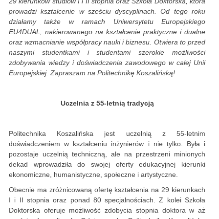
29 kierunków studiów I i II stopnia oraz Szkoła Doktorska, która
prowadzi kształcenie w sześciu dyscyplinach. Od tego roku
działamy także w ramach Uniwersytetu Europejskiego
EU4DUAL, nakierowanego na kształcenie praktyczne i dualne
oraz wzmacnianie współpracy nauki i biznesu. Otwiera to przed
naszymi studentkami i studentami szerokie możliwości
zdobywania wiedzy i doświadczenia zawodowego w całej Unii
Europejskiej. Zapraszam na Politechnikę Koszalińską!
Uczelnia z 55-letnią tradycją
Politechnika Koszalińska jest uczelnią z 55-letnim
doświadczeniem w kształceniu inżynierów i nie tylko. Była i
pozostaje uczelnią techniczną, ale na przestrzeni minionych
dekad wprowadziła do swojej oferty edukacyjnej kierunki
ekonomiczne, humanistyczne, społeczne i artystyczne.
Obecnie ma zróżnicowaną ofertę kształcenia na 29 kierunkach
I i II stopnia oraz ponad 80 specjalnościach. Z kolei Szkoła
Doktorska oferuje możliwość zdobycia stopnia doktora w aż