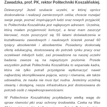
Zawadzka, prof. PK, rektor Politechniki Koszalińskiej.
Dziewczyny! Jeżeli szukacie uczelni, w której oprócz
doskonalenia i realizacji zamierzonych celów, chcecie rozwijać
swoje pasje, poznać inspirujących ludzi oraz nowych przyjaciół,
to Politechnika Koszalińska jest najlepszym adresem. Uczelnia,
którą miałam przyjemność kończyć, a teraz mam zaszczyt
kierować, może poszczycić się 55 latami doświadczenia w
kształtowaniu zawodowych i naukowych ścieżek ponad 60
tysięcy absolwentek i absolwentów. Posiadamy doskonałą
ofertę edukacyjną, dostosowaną do potrzeb rynku pracy oraz
oczekiwań młodych ludzi, zaś prowadzone na naszej uczelni
badania zawsze są na najwyższym poziomie. Przede
wszystkim jednak Politechnika Koszalińska to wspaniała kadra,
która nie tylko potrafi przystępnie wytłumaczyć nawet
najbardziej skomplikowane pojęcia, wzory i równania, ale także
udowadnia, że nauka nie musi być nudna. Jesteśmy uczelnią
otwartą i dostępną, nasza infrastruktura jest dostosowana do
potrzeb osób z niepełnosprawnościami.
W Politechnice Koszalińskiej przykładamy wielką wagę do
spraw równości płci oraz ochrony środowiska. Czeka na Was