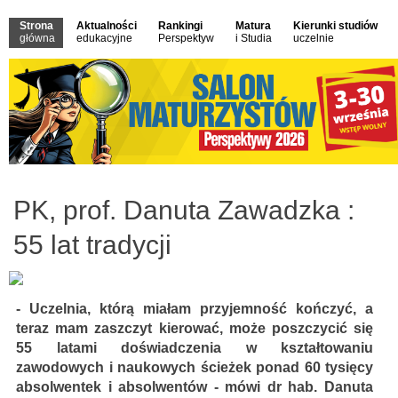
Strona
Aktualności
Rankingi
Matura
Kierunki studiów
główna
edukacyjne
Perspektyw
i Studia
uczelnie
PK, prof. Danuta Zawadzka :
55 lat tradycji
- Uczelnia, którą miałam przyjemność kończyć, a
teraz mam zaszczyt kierować, może poszczycić się
55 latami doświadczenia w kształtowaniu
zawodowych i naukowych ścieżek ponad 60 tysięcy
absolwentek i absolwentów - mówi dr hab. Danuta