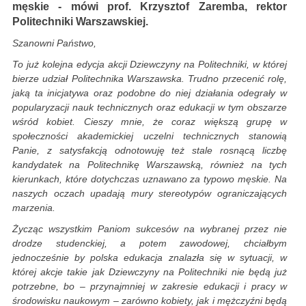
męskie - mówi prof. Krzysztof Zaremba, rektor
Politechniki Warszawskiej.
Szanowni Państwo,
To już kolejna edycja akcji Dziewczyny na Politechniki, w której
bierze udział Politechnika Warszawska. Trudno przecenić rolę,
jaką ta inicjatywa oraz podobne do niej działania odegrały w
popularyzacji nauk technicznych oraz edukacji w tym obszarze
wśród kobiet. Cieszy mnie, że coraz większą grupę w
społeczności akademickiej uczelni technicznych stanowią
Panie, z satysfakcją odnotowuję też stale rosnącą liczbę
kandydatek na Politechnikę Warszawską, również na tych
kierunkach, które dotychczas uznawano za typowo męskie. Na
naszych oczach upadają mury stereotypów ograniczających
marzenia.
Życząc wszystkim Paniom sukcesów na wybranej przez nie
drodze studenckiej, a potem zawodowej, chciałbym
jednocześnie by polska edukacja znalazła się w sytuacji, w
której akcje takie jak Dziewczyny na Politechniki nie będą już
potrzebne, bo – przynajmniej w zakresie edukacji i pracy w
środowisku naukowym – zarówno kobiety, jak i mężczyźni będą