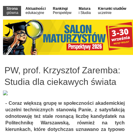
Strona
Aktualności
Rankingi
Matura
Kierunki studiów
główna
edukacyjne
Perspektyw
i Studia
uczelnie
PW, prof. Krzysztof Zaremba:
Studia dla ciekawych świata
- Coraz większą grupę w społeczności akademickiej
uczelni technicznych stanowią Panie, z satysfakcją
odnotowuję też stale rosnącą liczbę kandydatek na
Politechnikę Warszawską, również na tych
kierunkach, które dotychczas uznawano za typowo