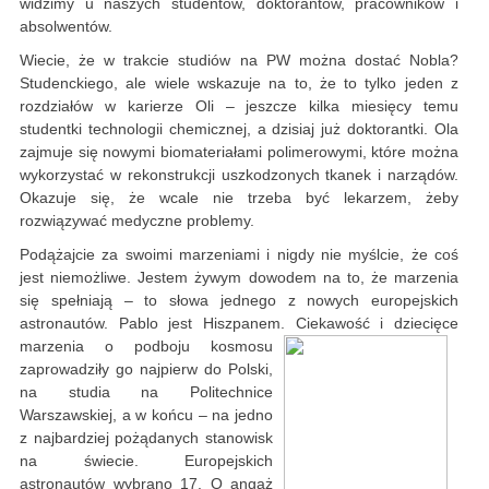
widzimy u naszych studentów, doktorantów, pracowników i
absolwentów.
Wiecie, że w trakcie studiów na PW można dostać Nobla?
Studenckiego, ale wiele wskazuje na to, że to tylko jeden z
rozdziałów w karierze Oli – jeszcze kilka miesięcy temu
studentki technologii chemicznej, a dzisiaj już doktorantki. Ola
zajmuje się nowymi biomateriałami polimerowymi, które można
wykorzystać w rekonstrukcji uszkodzonych tkanek i narządów.
Okazuje się, że wcale nie trzeba być lekarzem, żeby
rozwiązywać medyczne problemy.
Podążajcie za swoimi marzeniami i nigdy nie myślcie, że coś
jest niemożliwe. Jestem żywym dowodem na to, że marzenia
się spełniają – to słowa jednego z nowych europejskich
astronautów. Pablo jest Hiszpanem. Ciekawość i dziecięce
marzenia o podboju kosmosu
zaprowadziły go najpierw do Polski,
na studia na Politechnice
Warszawskiej, a w końcu – na jedno
z najbardziej pożądanych stanowisk
na świecie. Europejskich
astronautów wybrano 17. O angaż