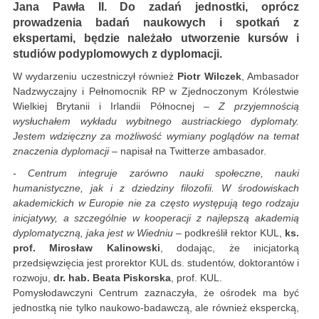
Jana Pawła II. Do zadań jednostki, oprócz
prowadzenia badań naukowych i spotkań z
ekspertami, będzie należało utworzenie kursów i
studiów podyplomowych z dyplomacji.
W wydarzeniu uczestniczył również
Piotr Wilczek
, Ambasador
Nadzwyczajny i Pełnomocnik RP w Zjednoczonym Królestwie
Wielkiej Brytanii i Irlandii Północnej
– Z przyjemnością
wysłuchałem wykładu wybitnego austriackiego dyplomaty.
Jestem wdzięczny za możliwość wymiany poglądów na temat
znaczenia dyplomacji
– napisał na Twitterze ambasador.
- Centrum integruje zarówno nauki społeczne, nauki
humanistyczne, jak i z dziedziny filozofii. W środowiskach
akademickich w Europie nie za często występują tego rodzaju
inicjatywy, a szczególnie w kooperacji z najlepszą akademią
dyplomatyczną, jaka jest w Wiedniu
– podkreślił rektor KUL,
ks.
prof. Mirosław Kalinowski
, dodając, że inicjatorką
przedsięwzięcia jest prorektor KUL ds. studentów, doktorantów i
rozwoju,
dr. hab. Beata Piskorska
, prof. KUL.
Pomysłodawczyni Centrum zaznaczyła, że ośrodek ma być
jednostką nie tylko naukowo-badawczą, ale również ekspercką,