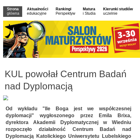
Strona
Aktualności
Rankingi
Matura
Kierunki studiów
główna
edukacyjne
Perspektyw
i Studia
uczelnie
KUL powołał Centrum Badań
nad Dyplomacją
Od wykładu "Ile Boga jest we współczesnej
dyplomacji" wygłoszonego przez Emila Brixa,
dyrektora Akademii Dyplomatycznej w Wiedniu
rozpoczęło działalność Centrum Badań nad
Dyplomacją Katolickiego Uniwersytetu Lubelskiego