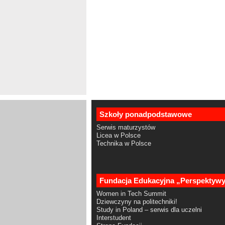
Szkoły ponadpodstawowe
Serwis maturzystów
Licea w Polsce
Technika w Polsce
Fundacja Edukacyjna „Perspektyw
Women in Tech Summit
Dziewczyny na politechniki!
Study in Poland – serwis dla uczelni
Interstudent