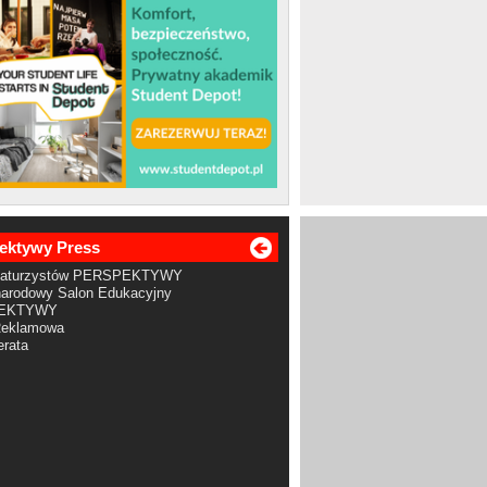
ektywy Press
Maturzystów PERSPEKTYWY
arodowy Salon Edukacyjny
EKTYWY
Reklamowa
rata