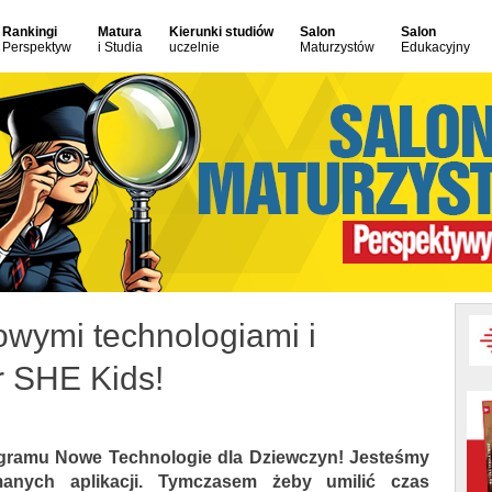
Rankingi
Matura
Kierunki studiów
Salon
Salon
Perspektyw
i Studia
uczelnie
Maturzystów
Edukacyjny
wymi technologiami i
r SHE Kids!
ogramu Nowe Technologie dla Dziewczyn! Jesteśmy
manych aplikacji. Tymczasem żeby umilić czas