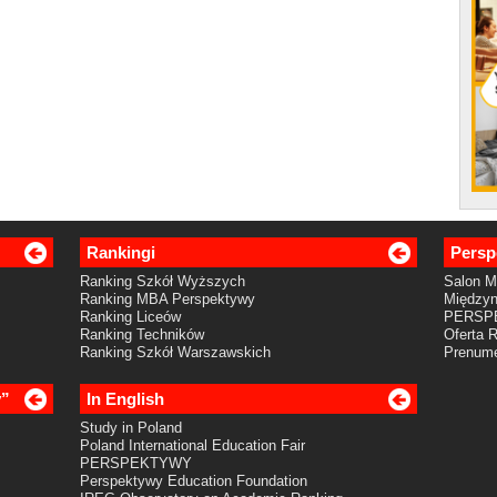
Rankingi
Persp
Ranking Szkół Wyższych
Salon 
Ranking MBA Perspektywy
Międzyn
Ranking Liceów
PERSP
Ranking Techników
Oferta 
Ranking Szkół Warszawskich
Prenume
y”
In English
Study in Poland
Poland International Education Fair
PERSPEKTYWY
Perspektywy Education Foundation