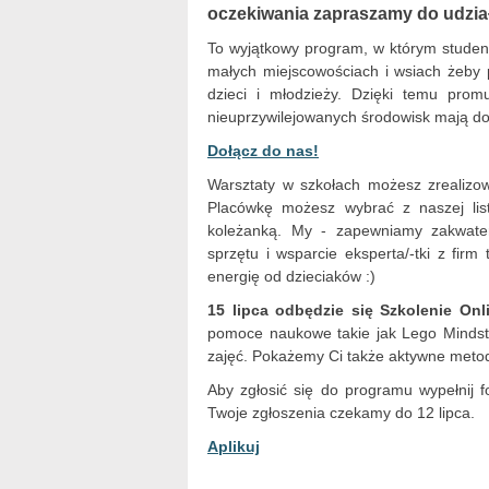
oczekiwania zapraszamy do udział
To wyjątkowy program, w którym student
małych miejscowościach i wsiach żeby 
dzieci i młodzieży. Dzięki temu promu
nieuprzywilejowanych środowisk mają d
Dołącz do nas!
Warsztaty w szkołach możesz zrealizow
Placówkę możesz wybrać z naszej list
koleżanką. My - zapewniamy zakwate
sprzętu i wsparcie eksperta/-tki z firm
energię od dzieciaków :)
15 lipca odbędzie się Szkolenie Onl
pomoce naukowe takie jak Lego Mindst
zajęć. Pokażemy Ci także aktywne metod
Aby zgłosić się do programu wypełnij 
Twoje zgłoszenia czekamy do 12 lipca.
Aplikuj