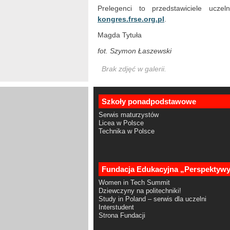
Prelegenci to przedstawiciele uczelni
kongres.frse.org.pl
.
Magda Tytuła
fot. Szymon Łaszewski
Brak zdjęć w galerii.
Szkoły ponadpodstawowe
Serwis maturzystów
Licea w Polsce
Technika w Polsce
Fundacja Edukacyjna „Perspektyw
Women in Tech Summit
Dziewczyny na politechniki!
Study in Poland – serwis dla uczelni
Interstudent
Strona Fundacji