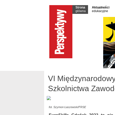
Strona
Aktualności
główna
edukacyjne
VI Międzynarodowy
Szkolnictwa Zawo
fot. Szymon Łaszewski/FRSE