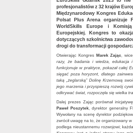
EuroSkills Gdańsk 2023 to nie
profesjonalistów z 32 krajów Eur
Międzynarodowy Kongres Edukacj
Polsat Plus Arena organizuje 
WorldSkills Europe i Komisją
Europejskiej. Kongres to okaz
dotyczących szkolnictwa zawodow
drogi do transformacji gospodarcz
Otwierając Kongres
Marek Zając
, wic
razy, że badania i wiedza, edukacja i
funkcjonuje w praktyce, pokazał całej E
sięgać poza horyzont, dlatego zainwe
taką „żeglarską” Dolinę Krzemową swoi
jego marzenia i przyspieszą rozwój cywil
odkrywać świat, rozpoczęła się wielka tr
Dalej prezes Zając porównał inicjatywę
Paweł Poszytek
, dyrektor generalny 
Wywołany na scenę dyrektor podziękow
zwrócił uwagę na to, że organizowany w 2
podlega nieustannemu rozwojowi; każda