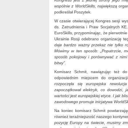
Kongresu jest z jednej strony jego mi
wspólnie z WorldSkills, największą org
podkreślał Poszytek.
W czasie otwierającej Kongres sesji wys
ds. Zatrudnienia i Praw Socjalnych K
EuroSkills, przypominając, że pierwotni
Ukrainie Rosji odebrano organizację t
daje bardzo ważny przekaz nie tylko 
Mówimy w ten sposób: „Popatrzcie, mo
sposób pokojowy i porównywać z nimi 
bitwy”.
Komisarz Schmit, nawiązując też do
odpowiednim miejscem do organizacji
rozpoczęła się europejska rewolucj
zapoczątkował elektryk, co dowodzi, ja
wartości jest europejskiej etyce. I jak bl
zawodowego promuje inicjatywa WorldSki
Na koniec komisarz Schmit powtarzając
również teraźniejszość naszego kontyne
pozycję Europy na świecie, musimy zm