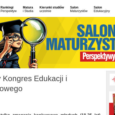
Rankingi
Matura
Kierunki studiów
Salon
Salon
Perspektyw
i Studia
uczelnie
Maturzystów
Edukacyjny
 Kongres Edukacji i
dowego