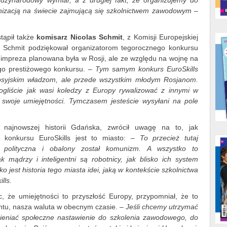
ędzynarodowy wymiar, a z drugiej fakt, że organizujemy do
anizacją na świecie zajmującą się szkolnictwem zawodowym –
tąpił także
komisarz Nicolas Schmit
, z Komisji Europejskiej
E. Schmit podziękował organizatorom tegorocznego konkursu
e impreza planowana była w Rosji, ale ze względu na wojnę na
ego prestiżowego konkursu. –
Tym samym konkurs EuroSkills
rosyjskim władzom, ale przede wszystkim młodym Rosjanom.
gliście jak wasi koledzy z Europy rywalizować z innymi w
swoje umiejętności. Tymczasem jesteście wysyłani na pole
 najnowszej historii Gdańska, zwrócił uwagę na to, jak
 konkursu EuroSkills jest to miasto: –
To przecież tutaj
a polityczna i obalony został komunizm. A wszystko to
k mądrzy i inteligentni są robotnicy, jak blisko ich system
isko jest historia tego miasta idei, jaką w kontekście szkolnictwa
lls.
, że umiejętności to przyszłość Europy, przypomniał, że to
ntu, nasza waluta w obecnym czasie. –
Jeśli chcemy utrzymać
ieniać społeczne nastawienie do szkolenia zawodowego, do