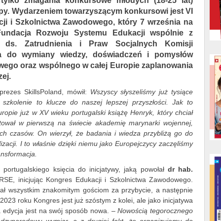
 tylko zmagania konkursowe młodych (18-25 lat)
opy. Wydarzeniem towarzyszącym konkursowi jest VI
i i Szkolnictwa Zawodowego, który 7 września na
Fundacja Rozwoju Systemu Edukacji wspólnie z
 ds. Zatrudnienia i Praw Socjalnych Komisji
ja do wymiany wiedzy, doświadczeń i pomysłów
ego oraz wspólnego w całej Europie zaplanowania
ej.
eprezes SkillsPoland, mówił:
Wszyscy słyszeliśmy już tysiące
 szkolenie to klucze do naszej lepszej przyszłości. Jak to
uropie już w XV wieku portugalski książę Henryk, który chciał
stował w pierwszą na świecie akademię marynarki wojennej,
ch czasów. On wierzył, że badania i wiedza przybliżą go do
izacji. I to właśnie dzięki niemu jako Europejczycy zaczęliśmy
ansformacja.
 portugalskiego księcia do inicjatywy, jaką powołał
dr hab.
FRSE, inicjując Kongres Edukacji i Szkolnictwa Zawodowego.
ał wszystkim znakomitym gościom za przybycie, a następnie
023 roku Kongres jest już szóstym z kolei, ale jako inicjatywa
 edycja jest na swój sposób nowa. –
Nowością tegorocznego