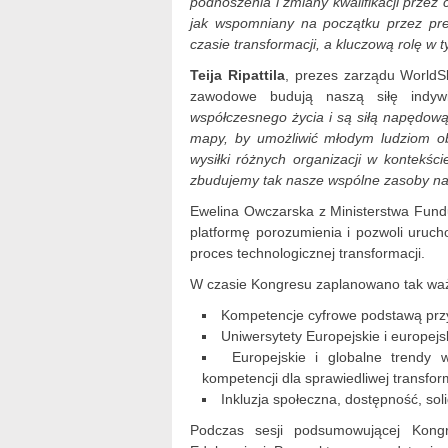
podnoszenia i zmiany kwalifikacji przez 
jak wspomniany na początku przez pr
czasie transformacji, a kluczową rolę w
Teija Ripattila
, prezes zarządu WorldSki
zawodowe budują naszą siłę indyw
współczesnego życia i są siłą napędow
mapy, by umożliwić młodym ludziom o
wysiłki różnych organizacji w kontekś
zbudujemy tak nasze wspólne zasoby na
Ewelina Owczarska z Ministerstwa Fundu
platformę porozumienia i pozwoli uruch
proces technologicznej transformacji.
W czasie Kongresu zaplanowano tak waż
Kompetencje cyfrowe podstawą przy
Uniwersytety Europejskie i europej
Europejskie i globalne trendy w
kompetencji dla sprawiedliwej transfor
Inkluzja społeczna, dostępność, sol
Podczas sesji podsumowującej Kong