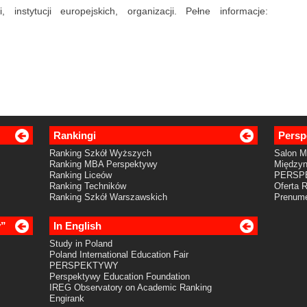
, instytucji europejskich, organizacji. Pełne informacje:
Rankingi
Persp
Ranking Szkół Wyższych
Salon 
Ranking MBA Perspektywy
Międzyn
Ranking Liceów
PERSP
Ranking Techników
Oferta 
Ranking Szkół Warszawskich
Prenume
y”
In English
Study in Poland
Poland International Education Fair
PERSPEKTYWY
Perspektywy Education Foundation
IREG Observatory on Academic Ranking
Engirank