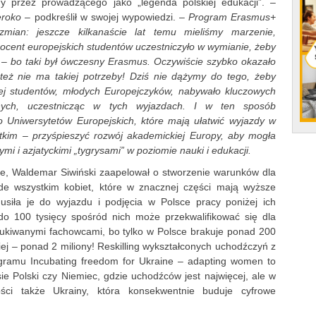
ny przez prowadzącego jako „legenda polskiej edukacji”.
–
eroko
– podkreślił w swojej wypowiedzi.
– Program Erasmus+
mian: jeszcze kilkanaście lat temu mieliśmy marzenie,
rocent europejskich studentów uczestniczyło w wymianie, żeby
k – bo taki był ówczesny Erasmus. Oczywiście szybko okazało
 też nie ma takiej potrzeby! Dziś nie dążymy do tego, żeby
ęcej studentów, młodych Europejczyków, nabywało kluczowych
yjnych, uczestnicząc w tych wyjazdach. I w ten sposób
o Uniwersytetów Europejskich, które mają ułatwić wyjazdy w
tkim – przyśpieszyć rozwój akademickiej Europy, aby mogła
 i azjatyckimi „tygrysami” w poziomie nauki i edukacji.
ie, Waldemar Siwiński zaapelował o stworzenie warunków dla
ede wszystkim kobiet, które w znacznej części mają wyższe
musiła je do wyjazdu i podjęcia w Polsce pracy poniżej ich
50 do 100 tysięcy spośród nich może przekwalifikować się dla
zukiwanymi fachowcami, bo tylko w Polsce brakuje ponad 200
skiej – ponad 2 miliony! Reskilling wykształconych uchodźczyń z
gramu Incubating freedom for Ukraine – adapting women to
esie Polski czy Niemiec, gdzie uchodźców jest najwięcej, ale w
ości także Ukrainy, która konsekwentnie buduje cyfrowe