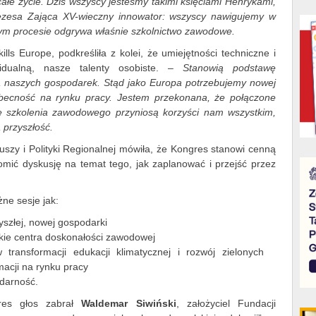
całe życie. Dziś wszyscy jesteśmy takimi księciami Henrykami,
ezesa Zająca XV-wieczny innowator: wszyscy nawigujemy w
 tym procesie odgrywa właśnie szkolnictwo zawodowe.
lls Europe, podkreśliła z kolei, że umiejętności techniczne i
idualną, nasze talenty osobiste. –
Stanowią podstawę
ą naszych gospodarek. Stąd jako Europa potrzebujemy nowej
becność na rynku pracy. Jestem przekonana, że połączone
cie szkolenia zawodowego przyniosą korzyści nam wszystkim,
 przyszłość.
szy i Polityki Regionalnej mówiła, że Kongres stanowi cenną
omić dyskusję na temat tego, jak zaplanować i przejść przez
ne sesje jak:
szłej, nowej gospodarki
skie centra doskonałości zawodowej
 transformacji edukacji klimatycznej i rozwój zielonych
macji na rynku pracy
idarność.
res głos zabrał
Waldemar Siwiński
, założyciel Fundacji