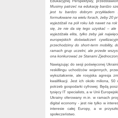
Edukacyjnej Perspektywy, przedstawio
Musimy patrzeć na edukację bardzo sz
jest tu bardzo dobrym przykładem z
formułowane na wielu forach, żeby 20 p
wyjeżdżali na pół roku lub nawet na ro
się, że nie da się tego uzyskać – ale
wyjeżdżała elita, tylko żeby jak najwi
europejskich doświadczeń cywilizac
przechodzimy do short-term mobility, d
ramach grup uczelni, ale przede wszys
ona konkurować ze Stanami Zjednoczonymi
Nawiązując do sesji poświęconej Ukrain
reskillingu uchodźców wojennych, prz
wykształcenie, ale rosyjska agresja z
kwalifikacji. Jest ich około miliona, 
potrzeb gospodarki cyfrowej. Będą pos
tysięcy IT specialists, a w Unii Europej
Ukrainy oferowany m.in. w ramach pro
digital economy - jest nie tylko w inter
interesie całej Europy, a w przyszł
społeczeństwo.