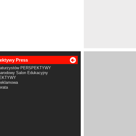
ektywy Press
Maturzystów PERSPEKTYWY
arodowy Salon Edukacyjny
EKTYWY
Reklamowa
rata