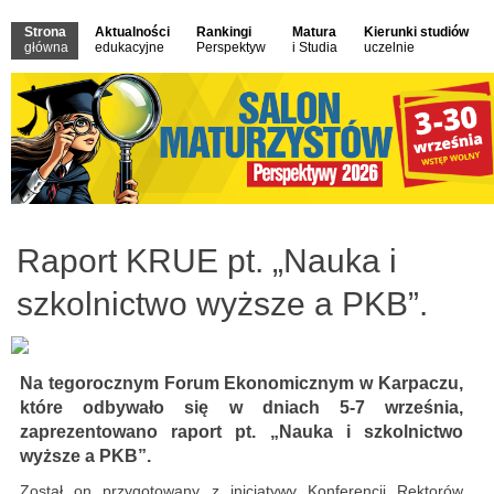
Strona
Aktualności
Rankingi
Matura
Kierunki studiów
główna
edukacyjne
Perspektyw
i Studia
uczelnie
Raport KRUE pt. „Nauka i
szkolnictwo wyższe a PKB”.
Na tegorocznym Forum Ekonomicznym w Karpaczu,
które odbywało się w dniach 5-7 września,
zaprezentowano raport pt. „Nauka i szkolnictwo
wyższe a PKB”.
Został on przygotowany z inicjatywy Konferencji Rektorów