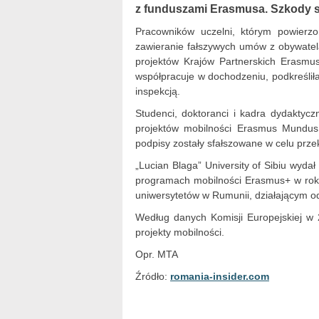
z funduszami Erasmusa. Szkody s
Pracowników uczelni, którym powierzo
zawieranie fałszywych umów z obywatel
projektów Krajów Partnerskich Erasmus
współpracuje w dochodzeniu, podkreślił
inspekcją.
Studenci, doktoranci i kadra dydaktycz
projektów mobilności Erasmus Mundus
podpisy zostały sfałszowane w celu prz
„Lucian Blaga” University of Sibiu wyda
programach mobilności Erasmus+ w roku
uniwersytetów w Rumunii, działającym od
Według danych Komisji Europejskiej w
projekty mobilności.
Opr. MTA
Źródło:
romania-insider.com