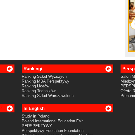
Rankingi
Persp
Ranking Szkół Wyższych
Salon 
Ranking MBA Perspektywy
Międzyn
Ranking Liceów
PERSP
Ranking Techników
Oferta 
Ranking Szkół Warszawskich
Prenume
y”
In English
Study in Poland
Poland International Education Fair
PERSPEKTYWY
Perspektywy Education Foundation