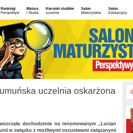
Rankingi
Matura
Kierunki studiów
Salon
Salon
Perspektyw
i Studia
uczelnie
Maturzystów
Edukacyjny
Rumuńska uczelnia oskarżona
 wszczęła dochodzenie na renomowanym „Lucian
munii w związku z możliwymi oszustwami związanymi