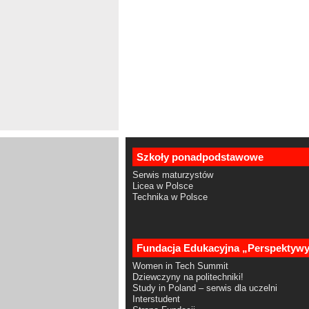
Szkoły ponadpodstawowe
Serwis maturzystów
Licea w Polsce
Technika w Polsce
Fundacja Edukacyjna „Perspektyw
Women in Tech Summit
Dziewczyny na politechniki!
Study in Poland – serwis dla uczelni
Interstudent