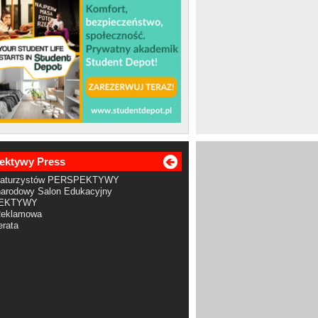
ektywy Press
Maturzystów PERSPEKTYWY
arodowy Salon Edukacyjny
EKTYWY
Reklamowa
rata