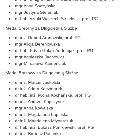
mgr Anna Soczyńska
mgr Justyna Stefaniak
dr hab. sztuki Wojciech Strzelecki, prof. PG
Medal Srebrny za Długoletnią Służbę
dr inż. Robert Aranowski, prof. PG
mgr Alicja Dereniowska
dr hab. Edyta Gołąb-Andrzejak, prof. PG
mgr Agnieszka Jachowicz
mgr Mirosława Kamonciak
Medal Brązowy za Długoletnią Służbę
dr inż. Marcin Jaskólski
dr inż. Adam Kaczmarek
dr hab. inż. Iwona Kochańska, prof. PG
dr inż. Andrzej Kopczyński
mgr Anna Kowalska
dr inż. Magdalena Łapińska
dr inż. Magdalena Młynarczuk
dr hab. inż. Łukasz Ponikiewski, prof. PG
dr inż. Bartosz Puchalski