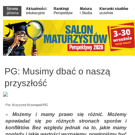
Strona
Aktualności
Rankingi
Matura
Kierunki studiów
główna
edukacyjne
Perspektyw
i Studia
uczelnie
PG: Musimy dbać o naszą
przyszłość
Fot. Krzysztof Krzempek/PG
– Możemy i mamy prawo się różnić. Możemy
opowiadać się po różnych stronach sporów i
konfliktów. Bez względu jednak na to, jakie mamy
poglądy i jakie wartości wyznajemy, powinniśmy być