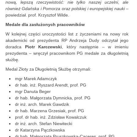
nową, lepszą rzeczywistość: nie tylko naszej uczelni, ale
również Gdańska i Pomorza oraz polskiej i europejskiej nauki
–
powiedział. prof. Krzysztof Wilde.
Medale dla zasłużonych pracowników
W kolejnej części uroczystości list z życzeniami na nowy rok
akademicki od prezydenta RP Andrzeja Dudy odczytał jego
doradca
Piotr Karczewski
, który następnie – w imieniu
prezydenta – wręczył pracownikom PG medale za długoletnią
służbę.
Medal Złoty za Długoletnią Służbę otrzymali:
mgr Marek Adamczyk
dr hab. inż. Ryszard Arendt, prof. PG
mgr Danuta Beger
dr hab. Małgorzata Dymnicka, prof. PG
dr inż. arch. Marek Gawdzik
dr hab. Marzena Grzesiak, prof. PG
prof. dr hab. inż. Zdzisław Kowalczuk
dr inż. arch. Stefan Niewitecki
dr Katarzyna Pączkowska
dr hab. Małgorzata Pruszkowska-Caceres, prof. PG