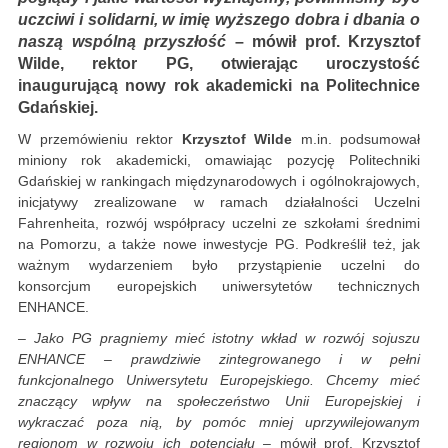
uczciwi i solidarni, w imię wyższego dobra i dbania o
naszą wspólną przyszłość
– mówił prof. Krzysztof
Wilde, rektor PG, otwierając uroczystość
inaugurującą nowy rok akademicki na Politechnice
Gdańskiej.
W przemówieniu rektor
Krzysztof Wilde
m.in. podsumował
miniony rok akademicki, omawiając pozycję Politechniki
Gdańskiej w rankingach międzynarodowych i ogólnokrajowych,
inicjatywy zrealizowane w ramach działalności Uczelni
Fahrenheita, rozwój współpracy uczelni ze szkołami średnimi
na Pomorzu, a także nowe inwestycje PG. Podkreślił też, jak
ważnym wydarzeniem było przystąpienie uczelni do
konsorcjum europejskich uniwersytetów technicznych
ENHANCE.
– Jako PG pragniemy mieć istotny wkład w rozwój sojuszu
ENHANCE – prawdziwie zintegrowanego i w pełni
funkcjonalnego Uniwersytetu Europejskiego. Chcemy mieć
znaczący wpływ na społeczeństwo Unii Europejskiej i
wykraczać poza nią, by pomóc mniej uprzywilejowanym
regionom w rozwoju ich potencjału
– mówił prof. Krzysztof