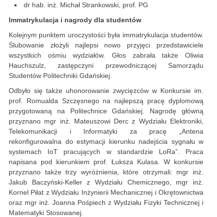
dr hab. inż. Michał Strankowski, prof. PG
Immatrykulacja i nagrody dla studentów
Kolejnym punktem uroczystości była immatrykulacja studentów.
Ślubowanie złożyli najlepsi nowo przyjęci przedstawiciele
wszystkich ośmiu wydziałów. Głos zabrała także Oliwia
Hauchszulz, zastępczyni przewodniczącej Samorządu
Studentów Politechniki Gdańskiej.
Odbyło się także uhonorowanie zwycięzców w Konkursie im.
prof. Romualda Szczęsnego na najlepszą pracę dyplomową
przygotowaną na Politechnice Gdańskiej. Nagrodę główną
przyznano mgr inż. Mateuszowi Derc z Wydziału Elektroniki,
Telekomunikacji i Informatyki za pracę „Antena
rekonfigurowalna do estymacji kierunku nadejścia sygnału w
systemach IoT pracujących w standardzie LoRa”. Praca
napisana pod kierunkiem prof. Łuksza Kulasa. W konkursie
przyznano także trzy wyróżnienia, które otrzymali: mgr inż.
Jakub Baczyński-Keller z Wydziału Chemicznego, mgr inż.
Kornel Piłat z Wydziału Inżynierii Mechanicznej i Okrętownictwa
oraz mgr inż. Joanna Pośpiech z Wydziału Fizyki Technicznej i
Matematyki Stosowanej.