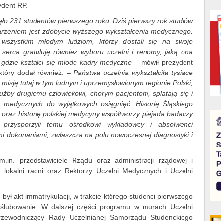
ydent RP.
ło 231 studentów pierwszego roku. Dziś pierwszy rok studiów
arzeniem jest zdobycie wyższego wykształcenia medycznego.
 wszystkim młodym ludziom, którzy dostali się na swoje
serca gratuluję również wyboru uczelni i renomy, jaką ona
 gdzie kształci się młode kadry medyczne
– mówił prezydent
 który dodał również:
– Państwa uczelnia wykształciła tysiące
oją misję tutaj w tym ludnym i uprzemysłowionym regionie Polski,
służby drugiemu człowiekowi, chorym pacjentom, splatają się i
n medycznych do wyjątkowych osiągnięć. Historię Śląskiego
raz historię polskiej medycyny współtworzy plejada badaczy
 przysporzyli temu ośrodkowi wykładowcy i absolwenci
mi dokonaniami, zwłaszcza na polu nowoczesnej diagnostyki i
m.in. przedstawiciele Rządu oraz administracji rządowej i
lokalni radni oraz Rektorzy Uczelni Medycznych i Uczelni
ył akt immatrykulacji, w trakcie którego studenci pierwszego
te ślubowanie. W dalszej części programu w murach Uczelni
rzewodniczący Rady Uczelnianej Samorządu Studenckiego