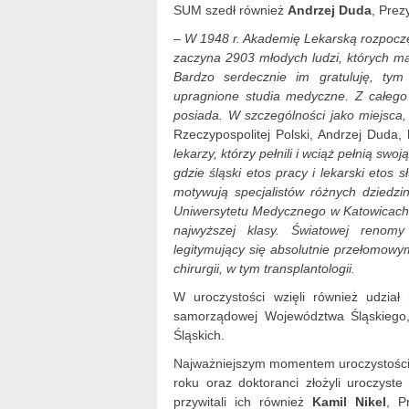
SUM szedł również
Andrzej Duda
, Prez
– W 1948 r. Akademię Lekarską rozpoczę
zaczyna 2903 młodych ludzi, których m
Bardzo serdecznie im gratuluję, tym
upragnione studia medyczne. Z całego 
posiada. W szczególności jako miejsca,
Rzeczypospolitej Polski, Andrzej Duda,
lekarzy, którzy pełnili i wciąż pełnią sw
gdzie śląski etos pracy i lekarski etos 
motywują specjalistów różnych dziedzi
Uniwersytetu Medycznego w Katowicach o
najwyższej klasy. Światowej renomy
legitymujący się absolutnie przełomowy
chirurgii, w tym transplantologii.
W uroczystości wzięli również udział 
samorządowej Województwa Śląskiego, 
Śląskich.
Najważniejszym momentem uroczystości b
roku oraz doktoranci złożyli uroczys
przywitali ich również
Kamil Nikel
, P