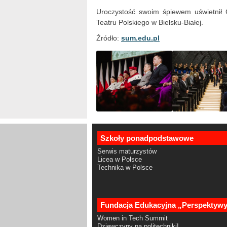
Uroczystość swoim śpiewem uświetnił 
Teatru Polskiego w Bielsku-Białej.
Źródło:
sum.edu.pl
Szkoły ponadpodstawowe
Serwis maturzystów
Licea w Polsce
Technika w Polsce
Fundacja Edukacyjna „Perspektyw
Women in Tech Summit
Dziewczyny na politechniki!