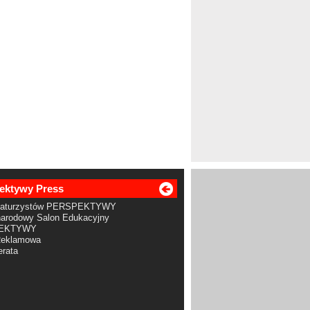
ektywy Press
Maturzystów PERSPEKTYWY
arodowy Salon Edukacyjny
EKTYWY
Reklamowa
rata