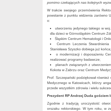
pomimo czekających nas kolejnych wyz
W trakcie swojego przemówienia Rekto
powstanie z punktu widzenia zarówno Uc
o:
utworzeniu jedynego takiego w woj.
dla dzieci w Górnośląskim Centrum Zdr
Śląskim Centrum Hematologii i Onko
Centrum Leczenia Stwardnienia
Stanisława Szyszko dobiega już końca
o modernizacji i doposażeniu C
realizować programy badawcze;
planach związanych z utworzeniem
Kokota w Zabrzu oraz Centrum Medycy
Prof. Szczepański podziękował również
Medycznego w Katowicach, którzy angażu
przede wszystkim zdrowia i wielu sukce
Prezydent RP Andrzej Duda gościem 
Zgodnie z tradycją uroczystość otwor
orszaku rektorskiego. W tym roku, w z