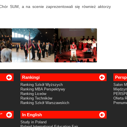
Chór SUM, a na scenie zaprezentowali się również aktorzy
Rankingi
Persp
Ranking Szkół Wyższych
Salon 
Ranking MBA Perspektywy
Międzyn
Ranking Liceów
PERSP
Ranking Techników
Oferta 
Ranking Szkół Warszawskich
Prenume
y”
In English
Study in Poland
Poland International Education Fair