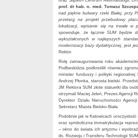
oraz Śląskim Centrum Reumatologii, Ortop
prof. dr hab. n. med. Tomasz Szczep
nad piękne bulwary rzeki Białej, przy
przetarg na projekt przebudowy pla
lokalizacji, wpisanie się na trwałe w
spowoduje, że łącznie SUM będzie da
wykształconych w najlepszych standar
modernizacji bazy dydaktycznej, jest j
Rektor.
Rolę zainaugurowania roku akademickieg
Podbeskidzia podkreślili również zgrom
minister funduszy i polityki regionalnej
Andrzej Płonka, starosta bielski. Przed
JM Rektora SUM złote statuetki dla osób
otrzymali Maciej Jeleń, Prezes Agencji 
Dyrektor Działu Nieruchomości Agencji
Sekretarz Miasta Bielsko-Biała.
Podobnie jak w Katowicach uroczystość o
oraz symboliczna immatrykulacja reprez
– okno do świata ich artyzmu i wyobraź
ds. Rozwoju i Transferu Technologii SUM