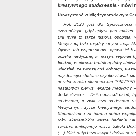
kreatywnego studiowania
- mówi r
Uroczystość w Międzynarodowym Ce
– Rok 2023 jest dla Społeczności A
szczególnym, gdyż upływa pod znakiem u
Dla mnie to także historia osobista.
Medycznej była między innymi moja Ma
Ojciec. Ich wspomnienia, opowieści był
uczelni medycznej w naszym regionie by
biedzie, w okresie brutalnej doby stalin
wiedzieli, że tworzą coś dobrego, ważn
najzdolniejsi studenci szybko stawali s
uczelni w roku akademickim 1952/1953 j
następnym pierwsi lekarze medycyny
–
dodał również
– Dziś nadszedł dzień, b
studentom, a zwłaszcza studentom r
Medycznym, życzę kreatywnego studi
Studenckiemu za bardzo dobrą współp
roku akademickim wasze badania nau
świetnie funkcjonuje nasza Szkoła Dokt
(…) Silni dotychczasowymi doświadczeni