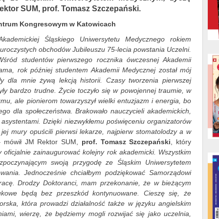
ektor SUM, prof. Tomasz Szczepański.
ntrum Kongresowym w Katowicach
kademickiej Śląskiego Uniwersytetu Medycznego rokiem
roczystych obchodów Jubileuszu 75-lecia powstania Uczelni.
 Wśród studentów pierwszego rocznika ówczesnej Akademii
ma, rok później studentem Akademii Medycznej został mój
y dla mnie żywą lekcją historii. Czasy tworzenia pierwszej
ły bardzo trudne. Życie toczyło się w powojennej traumie, w
izmu, ale pionierom towarzyszył wielki entuzjazm i energia, bo
ego dla społeczeństwa. Brakowało nauczycieli akademickich,
ię asystentami. Dzięki niezwykłemu poświęceniu organizatorów
ej mury opuścili pierwsi lekarze, najpierw stomatolodzy a w
 mówił JM Rektor SUM,
prof. Tomasz Szczepański
, który
y oficjalnie zainaugurować kolejny rok akademicki. Wszystkim
ozpoczynającym swoją przygodę ze Śląskim Uniwersytetem
owania. Jednocześnie chciałbym podziękować Samorządowi
racę. Drodzy Doktoranci, mam przekonanie, że w bieżącym
kowe będą bez przeszkód kontynuowane. Cieszę się, że
orska, która prowadzi działalność także w języku angielskim
ami, wierzę, że będziemy mogli rozwijać się jako uczelnia,