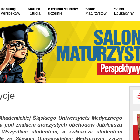
Rankingi
Matura
Kierunki studiów
Salon
Salon
Perspektyw
i Studia
uczelnie
Maturzystów
Edukacyjny
ycje
 Akademickiej Śląskiego Uniwersytetu Medycznego
wa pod znakiem uroczystych obchodów Jubileuszu
.). Wszystkim studentom, a zwłaszcza studentom
dę ze Śląskim Uniwersytetem Medycznym, życzę