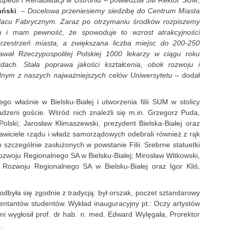
edii i Rehabilitacji w Ustroniu
– powiedział JM Rektor SUM,
ański
.
– Docelowa przeniesiemy siedzibę do Centrum Miasta
 Placu Fabrycznym. Zaraz po otrzymaniu środków rozpiszemy
cu i mam pewność, że spowoduje to wzrost atrakcyjności
 przestrzeń miasta, a zwiększana liczba miejsc do 200-250
wał Rzeczypospolitej Polskiej 1000 lekarzy w ciągu roku
dach. Stała poprawa jakości kształcenia, obok rozwoju i
ednym z naszych najważniejszych celów Uniwersytetu
– dodał
o właśnie w Bielsku-Białej i utworzenia filii SUM w stolicy
adzeni goście. Wśród nich znaleźli się m.in. Grzegorz Puda,
 Polski; Jarosław Klimaszewski, prezydent Bielska-Białej oraz
stawiciele rządu i władz samorządowych odebrali również z rąk
 szczególnie zasłużonych w powstanie Filii. Srebrne statuetki
Rozwoju Regionalnego SA w Bielsku-Białej; Mirosław Witkowski,
 Rozwoju Regionalnego SA w Bielsku-Białej oraz Igor Kliś,
dbyła się zgodnie z tradycją: był orszak, poczet sztandarowy
entantów studentów. Wykład inauguracyjny pt.: Oczy artystów
ni wygłosił prof. dr hab. n. med. Edward Wylęgała, Prorektor
.