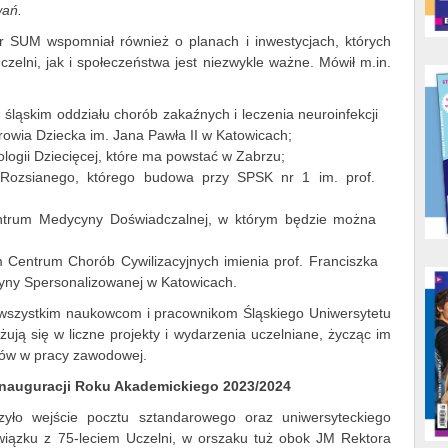
wań.
r SUM wspomniał również o planach i inwestycjach, których
zelni, jak i społeczeństwa jest niezwykle ważne. Mówił m.in.
 śląskim oddziału chorób zakaźnych i leczenia neuroinfekcji
owia Dziecka im. Jana Pawła II w Katowicach;
logii Dziecięcej, które ma powstać w Zabrzu;
 Rozsianego, którego budowa przy SPSK nr 1 im. prof.
;
entrum Medycyny Doświadczalnej, w którym będzie można
 Centrum Chorób Cywilizacyjnych imienia prof. Franciszka
ny Spersonalizowanej w Katowicach.
 wszystkim naukowcom i pracownikom Śląskiego Uniwersytetu
ją się w liczne projekty i wydarzenia uczelniane, życząc im
sów w pracy zawodowej.
Inauguracji Roku Akademickiego 2023/2024
zyło wejście pocztu sztandarowego oraz uniwersyteckiego
wiązku z 75-leciem Uczelni, w orszaku tuż obok JM Rektora