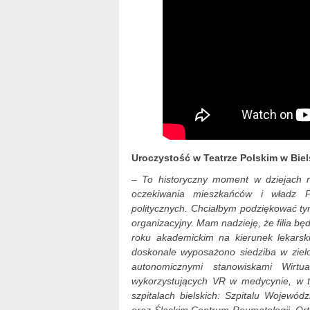
Uroczystość w Teatrze Polskim w Biel
– To historyczny moment w dziejach ni
oczekiwania mieszkańców i władz P
politycznych. Chciałbym podziękować tym, 
organizacyjny. Mam nadzieję, że filia bę
roku akademickim na kierunek lekarski
doskonale wyposażono siedziba w zielon
autonomicznymi stanowiskami Wirt
wykorzystujących VR w medycynie, w t
szpitalach bielskich: Szpitalu Wojewód