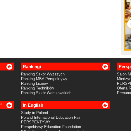
Rankingi
Persp
Ranking Szkół Wyższych
Salon 
Ranking MBA Perspektywy
Międzyn
Ranking Liceów
PERSP
Ranking Techników
Oferta 
Ranking Szkół Warszawskich
Prenume
y”
In English
Study in Poland
Poland International Education Fair
PERSPEKTYWY
Perspektywy Education Foundation