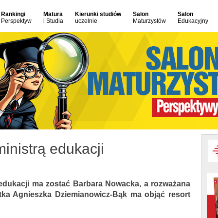
Rankingi
Matura
Kierunki studiów
Salon
Salon
Perspektyw
i Studia
uczelnie
Maturzystów
Edukacyjny
nistrą edukacji
edukacji ma zostać Barbara Nowacka, a rozważana
tka Agnieszka Dziemianowicz-Bąk ma objąć resort