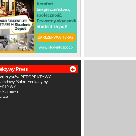
ektywy Press
Maturzystów PERSPEKTYWY
arodowy Salon Edukacyjny
EKTYWY
Reklamowa
rata