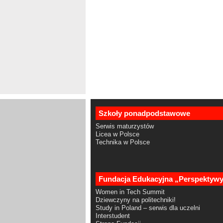
Szkoły ponadpodstawowe
Serwis maturzystów
Licea w Polsce
Technika w Polsce
Fundacja Edukacyjna „Perspektyw
Women in Tech Summit
Dziewczyny na politechniki!
Study in Poland – serwis dla uczelni
Interstudent