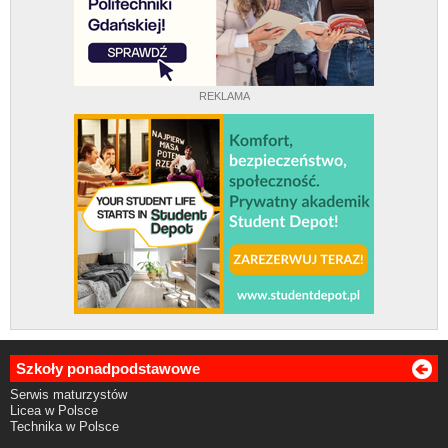
REKLAMA
Szkoły ponadpodstawowe
Serwis maturzystów
Licea w Polsce
Technika w Polsce