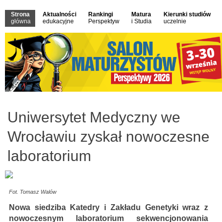
Strona
Aktualności
Rankingi
Matura
Kierunki studiów
główna
edukacyjne
Perspektyw
i Studia
uczelnie
Uniwersytet Medyczny we
Wrocławiu zyskał nowoczesne
laboratorium
Fot. Tomasz Walów
Nowa siedziba Katedry i Zakładu Genetyki wraz z
nowoczesnym laboratorium sekwencjonowania