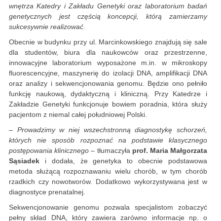
wnętrza Katedry i Zakładu Genetyki oraz laboratorium badań
genetycznych jest częścią koncepcji, którą zamierzamy
sukcesywnie realizować.
Obecnie w budynku przy ul. Marcinkowskiego znajdują się sale
dla studentów, biura dla naukowców oraz przestrzenne,
innowacyjne laboratorium wyposażone m.in. w mikroskopy
fluorescencyjne, maszynerię do izolacji DNA, amplifikacji DNA
oraz analizy i sekwencjonowania genomu. Będzie ono pełniło
funkcję naukową, dydaktyczną i kliniczną. Przy Katedrze i
Zakładzie Genetyki funkcjonuje bowiem poradnia, która służy
pacjentom z niemal całej południowej Polski.
– Prowadzimy w niej wszechstronną diagnostykę schorzeń,
których nie sposób rozpoznać na podstawie klasycznego
postępowania klinicznego
– tłumaczyła
prof. Maria Małgorzata
Sąsiadek
i dodała, że genetyka to obecnie podstawowa
metoda służącą rozpoznawaniu wielu chorób, w tym chorób
rzadkich czy nowotworów. Dodatkowo wykorzystywana jest w
diagnostyce prenatalnej.
Sekwencjonowanie genomu pozwala specjalistom zobaczyć
pełny skład DNA, który zawiera zarówno informacje np. o