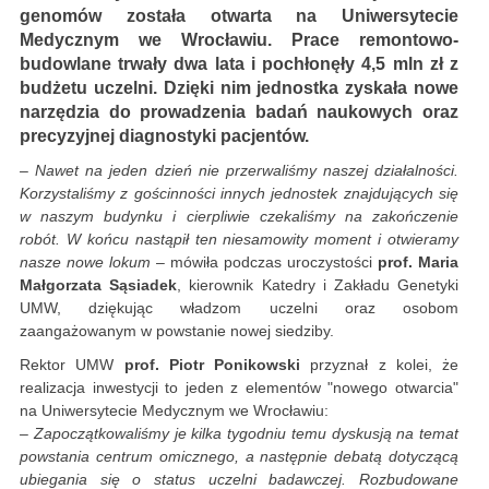
genomów została otwarta na Uniwersytecie
Medycznym we Wrocławiu. Prace remontowo-
budowlane trwały dwa lata i pochłonęły 4,5 mln zł z
budżetu uczelni. Dzięki nim jednostka zyskała nowe
narzędzia do prowadzenia badań naukowych oraz
precyzyjnej diagnostyki pacjentów.
– Nawet na jeden dzień nie przerwaliśmy naszej działalności.
Korzystaliśmy z gościnności innych jednostek znajdujących się
w naszym budynku i cierpliwie czekaliśmy na zakończenie
robót. W końcu nastąpił ten niesamowity moment i otwieramy
nasze nowe lokum
– mówiła podczas uroczystości
prof. Maria
Małgorzata Sąsiadek
, kierownik Katedry i Zakładu Genetyki
UMW, dziękując władzom uczelni oraz osobom
zaangażowanym w powstanie nowej siedziby.
Rektor UMW
prof. Piotr Ponikowski
przyznał z kolei, że
realizacja inwestycji to jeden z elementów "nowego otwarcia"
na Uniwersytecie Medycznym we Wrocławiu:
– Zapoczątkowaliśmy je kilka tygodniu temu dyskusją na temat
powstania centrum omicznego, a następnie debatą dotyczącą
ubiegania się o status uczelni badawczej. Rozbudowane