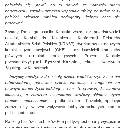
pojawiają się „nowi”, bo to dowód, że wytrwała praca
nauczycieli i uczniów przynosi wspaniałe efekty, że wciąż są w
polskich szkołach ambitni pedagodzy, którym chce się
pracować.
Zasady Rankingu ustaliła Kapituła złożona z przedstawicieli
uczelni, Komisji ds. Kształcenia Konferencji Rektorów
Akademickich Szkół Polskich (KRASP), dyrektorów okręgowych
komisji egzaminacyjnych (OKE) i przedstawicieli komitetów
głównych olimpiad rankingowych. Pracom Kapituły
przewodniczył
prof. Ryszard Koziołek
, rektor Uniwersytetu
Śląskiego w Katowicach.
- Wszyscy należymy do szkoły, szkołę współtworzymy i za nią
odpowiadamy, ponieważ szkoła interesuje i angażuje na
pewnym etapie życia każdego z nas. To sprawia, że stanowi
kluczowy, a zarazem niezmiernie wrażliwy składnik życia
państw i społeczeństw
– podkreśla prof. Koziołek, apelując
zarazem by tworzyć wpływowe lobby zatroskanych stanem
polskiej edukacji.
Ranking Liceów i Techników Perspektywy jest oparty
wyłącznie
na obiektywnych i mierzalnych danych pochodzących ze