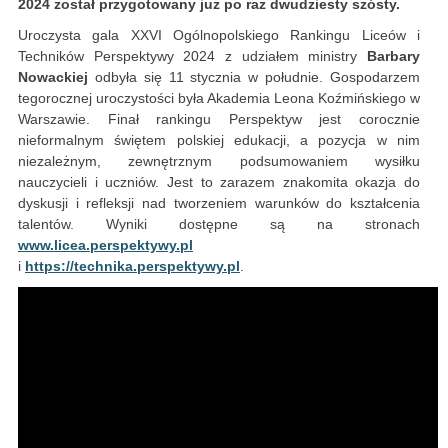
2024 został przygotowany już po raz dwudziesty szósty.
Uroczysta gala XXVI Ogólnopolskiego Rankingu Liceów i
Techników Perspektywy 2024 z udziałem ministry
Barbary
Nowackiej
odbyła się 11 stycznia w południe. Gospodarzem
tegorocznej uroczystości była Akademia Leona Koźmińskiego w
Warszawie. Finał rankingu Perspektyw jest corocznie
nieformalnym świętem polskiej edukacji, a pozycja w nim
niezależnym, zewnętrznym podsumowaniem wysiłku
nauczycieli i uczniów. Jest to zarazem znakomita okazja do
dyskusji i refleksji nad tworzeniem warunków do kształcenia
talentów. Wyniki dostępne są na stronach
www.licea.perspektywy.pl
i
https://technika.perspektywy.pl
.