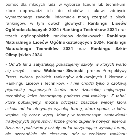
pomoc dla młodych ludzi w wyborze liceum lub technikum,
które doprowadzi ich do studiów i ułatwi zdobycie
wymarzonego zawodu. Informacje mogą czerpać z pięciu
rankingów, w tym dwóch głównych:
Rankingu Liceów
Ogólnokształcących 2024
i
Rankingu Techników 2024
oraz
trzech ogólnopolskich rankingów dodatkowych:
Rankingu
Maturalnego Liceów Ogólnokształcących 2024
,
Rankingu
Maturalnego Techników 2024
oraz
Rankingu Szkół
Olimpijskich 2024
.
- Od 26 lat z satysfakcją pokazujemy szkoły, w których warto
się uczyć
– mówi
Waldemar Siwiński
, prezes Perspektywy
Press, twórca polskich rankingów edukacyjnych i kierownik
Rankingu Liceów i Techników.
- I nie chodzi tylko o czołową
piętnastkę najlepszych liceów oraz dziesiątkę najlepszych
techników, które honorujemy podczas gali rankingu. Z tabel,
które publikujemy, można odczytać znacznie więcej: która
szkoła od lat utrzymuje wysoką formę, która spada, a która
wspina się coraz wyżej. Mamy w tegorocznym zestawieniu
tradycyjnych prymusów i liczne grono zupełnie nowych liderów.
Szczerze podziwiamy szkoły od lat utrzymujące wysoką formę,
ale szczególnie się cieszymy, gdy w czołówce rankingu