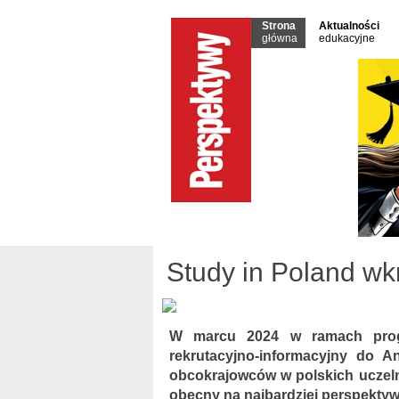
Strona
Aktualności
główna
edukacyjne
Study in Poland wkr
W marcu 2024 w ramach progr
rekrutacyjno-informacyjny do An
obcokrajowców w polskich uczelni
obecny na najbardziej perspektyw