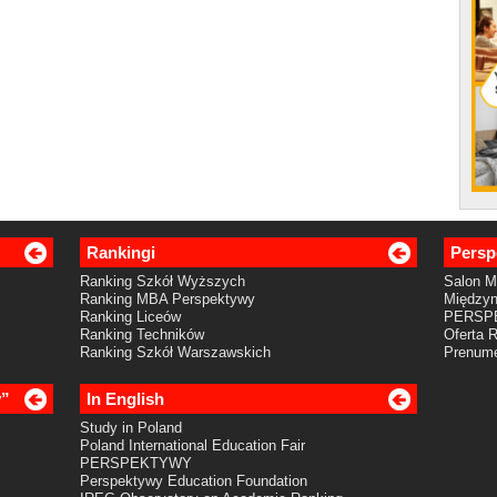
Rankingi
Persp
Ranking Szkół Wyższych
Salon 
Ranking MBA Perspektywy
Międzyn
Ranking Liceów
PERSP
Ranking Techników
Oferta 
Ranking Szkół Warszawskich
Prenume
y”
In English
Study in Poland
Poland International Education Fair
PERSPEKTYWY
Perspektywy Education Foundation