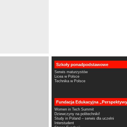
Szkoły ponadpodstawowe
Serwis maturzystów
Licea w Polsce
Technika w Polsce
Fundacja Edukacyjna „Perspektyw
Women in Tech Summit
Dziewczyny na politechniki!
Study in Poland – serwis dla uczelni
Interstudent