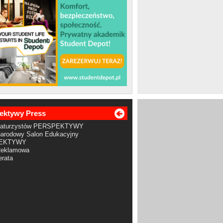
ektywy Press
Maturzystów PERSPEKTYWY
arodowy Salon Edukacyjny
EKTYWY
Reklamowa
rata