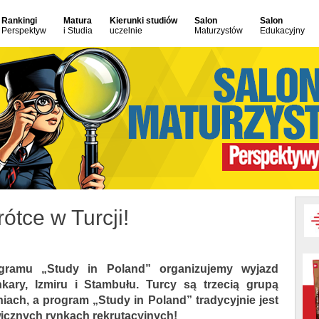
Rankingi
Matura
Kierunki studiów
Salon
Salon
Perspektyw
i Studia
uczelnie
Maturzystów
Edukacyjny
ótce w Turcji!
amu „Study in Poland” organizujemy wyjazd
kary, Izmiru i Stambułu. Turcy są trzecią grupą
ach, a program „Study in Poland” tradycyjnie jest
icznych rynkach rekrutacyjnych!