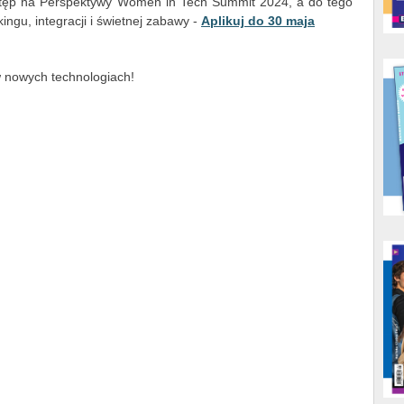
tęp na Perspektywy Women in Tech Summit 2024, a do tego
ngu, integracji i świetnej zabawy -
Aplikuj do 30 maja
 w nowych technologiach!