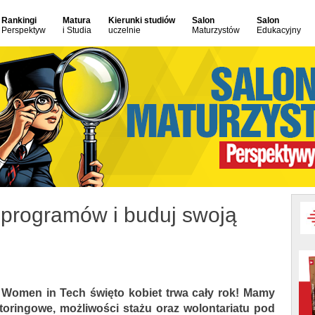
Rankingi
Matura
Kierunki studiów
Salon
Salon
Perspektyw
i Studia
uczelnie
Maturzystów
Edukacyjny
 programów i buduj swoją
 Women in Tech święto kobiet trwa cały rok! Mamy
ntoringowe, możliwości stażu oraz wolontariatu pod