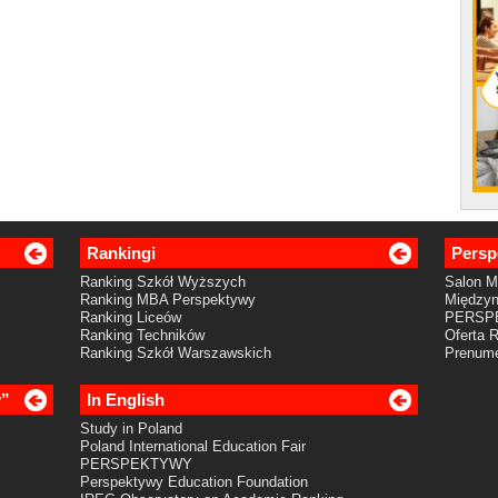
Rankingi
Persp
Ranking Szkół Wyższych
Salon 
Ranking MBA Perspektywy
Międzyn
Ranking Liceów
PERSP
Ranking Techników
Oferta 
Ranking Szkół Warszawskich
Prenume
y”
In English
Study in Poland
Poland International Education Fair
PERSPEKTYWY
Perspektywy Education Foundation