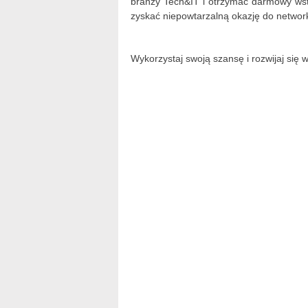
branży Tech&IT i otrzymać darmowy ws
zyskać niepowtarzalną okazję do networki
Wykorzystaj swoją szansę i rozwijaj się