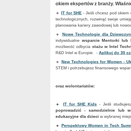
okiem ekspertów z branży. Właśni
🔹
IT for SHE
- Jeśli chcesz pod okiem 
technologicznych, rozwinąć swoje umieję
planowania kariery zawodowej lub now
🔹
Nowe Technologie dla Dziewczy
indywidualne
wsparcie Mentorki lub
możliwość odbycia
stażu w Intel Tech
R&D Intel w Europie. -
Aplikuj do 30 c
🔹
New Technologies for Women - Uk
STEM i potrzebujesz finansowego wsparc
oraz wolontariatów:
🔸
IT for SHE Kids
- Jeśli studiujes
poprowadzić - samodzielnie lub w
edukacyjne dla dzieci
w wybranej miejs
🔸
Perspektywy Women in Tech Summ