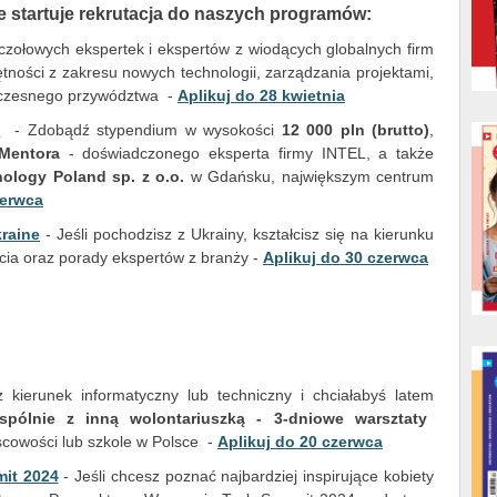
e startuje rekrutacja do naszych programów:
czołowych ekspertek i ekspertów z wiodących globalnych firm
tności z zakresu nowych technologii, zarządzania projektami,
oczesnego przywództwa -
Aplikuj do 28 kwietnia
n
- Zdobądź stypendium w wysokości
12 000 pln (brutto)
,
 Mentora
- doświadczonego eksperta firmy INTEL, a także
nology Poland sp. z o.o.
w Gdańsku, największym centrum
zerwca
raine
- Jeśli pochodzisz z Ukrainy, kształcisz się na kierunku
ia oraz porady ekspertów z branży -
Aplikuj do 30 czerwca
z kierunek informatyczny lub techniczny i chciałabyś latem
spólnie z inną wolontariuszką - 3-dniowe warsztaty
cowości lub szkole w Polsce -
Aplikuj do 20 czerwca
it 2024
- Jeśli chcesz poznać najbardziej inspirujące kobiety