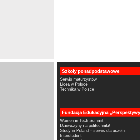
Szkoły ponadpodstawowe
Serwis maturzystów
Licea w Polsce
Technika w Polsce
Fundacja Edukacyjna „Perspektyw
Women in Tech Summit
Dziewczyny na politechniki!
Study in Poland – serwis dla uczelni
Interstudent