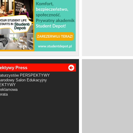
ektywy Press
Maturzystów PERSPEKTYWY
arodowy Salon Edukacyjny
EKTYWY
Reklamowa
rata