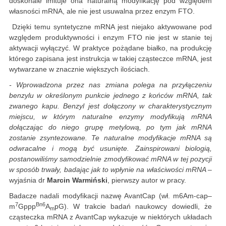
doskonale imituje ona naturalną modyfikację pod względem
własności mRNA, ale nie jest usuwalna przez enzym FTO.
Dzięki temu syntetyczne mRNA jest niejako aktywowane pod
względem produktywności i enzym FTO nie jest w stanie tej
aktywacji wyłączyć. W praktyce pożądane białko, na produkcję
którego zapisana jest instrukcja w takiej cząsteczce mRNA, jest
wytwarzane w znacznie większych ilościach.
- Wprowadzona przez nas zmiana polega na przyłączeniu
benzylu w określonym punkcie jednego z końców mRNA, tak
zwanego kapu. Benzyl jest dołączony w charakterystycznym
miejscu, w którym naturalne enzymy modyfikują mRNA
dołączając do niego grupę metylową, po tym jak mRNA
zostanie zsyntezowane. Te naturalne modyfikacje mRNA są
odwracalne i mogą być usunięte. Zainspirowani biologią,
postanowiliśmy samodzielnie zmodyfikować mRNA w tej pozycji
w sposób trwały, badając jak to wpłynie na właściwości mRNA
–
wyjaśnia dr
Marcin Warmiński
, pierwszy autor w pracy.
Badacze nadali modyfikacji nazwę AvantCap (wł. m6Am-cap–
7
Bn6
m
Gppp
A
pG). W trakcie badań naukowcy dowiedli, że
m
cząsteczka mRNA z AvantCap wykazuje w niektórych układach