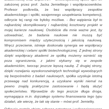
założonej przez prof. Jacka Jemielitego i współpracowników.
Profesor podkreśla, że bez współpracy zespołów
akademickiego i spółki, wzajemnego uzupełniania kompetencji,
odkrycie tej rangi nie byłoby możliwe. -
Bez wątpienia był to
najbardziej skomplikowany i najbardziej kosztowny projekt w
mojej karierze naukowej. Osobiście dla mnie ważne jest, by
udowadniać, że badania naukowe nie muszą być
kompromisem między użytecznością i jakością naukową.
Wręcz przeciwnie, istnieje doskonała synergia we współpracy
akademickiej i celami spółki biotechnologicznej. Z jednej strony
dzięki współpracy akademii ze spółką możemy wznieść się
poza ograniczenia, z jakimi stykamy się w zespole
akademickim, tworząc jeszcze lepszą naukę. Z drugiej strony,
dzięki rozwijaniu wysokorozwiniętych technologii wywodzących
się bezpośrednio z badań naukowych, spółka uzyskuje istotną
przewagę nad konkurencją, a uzyskane wyniki niemal na
pewno znajdą praktyczne zastosowanie i będą służyć
społeczeństwu. Wprawdzie do tego jeszcze długa droga,
wymagająca m.in. dojrzałego systemu finansowania tego typu
działań, ale wierzę, że tak się stanie
– mówi prof. Jemielity.