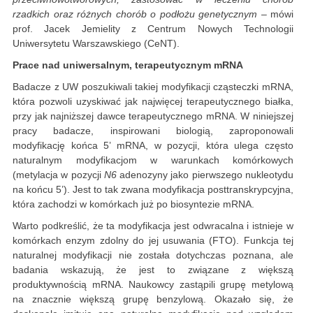
rzadkich oraz różnych chorób o podłożu genetycznym
– mówi
prof. Jacek Jemielity z Centrum Nowych Technologii
Uniwersytetu Warszawskiego (CeNT).
Prace nad uniwersalnym, terapeutycznym mRNA
Badacze z UW poszukiwali takiej modyfikacji cząsteczki mRNA,
która pozwoli uzyskiwać jak najwięcej terapeutycznego białka,
przy jak najniższej dawce terapeutycznego mRNA. W niniejszej
pracy badacze, inspirowani biologią, zaproponowali
modyfikację końca 5’ mRNA, w pozycji, która ulega często
naturalnym modyfikacjom w warunkach komórkowych
(metylacja w pozycji
N6
adenozyny jako pierwszego nukleotydu
na końcu 5’). Jest to tak zwana modyfikacja posttranskrypcyjna,
która zachodzi w komórkach już po biosyntezie mRNA.
Warto podkreślić, że ta modyfikacja jest odwracalna i istnieje w
komórkach enzym zdolny do jej usuwania (FTO). Funkcja tej
naturalnej modyfikacji nie została dotychczas poznana, ale
badania wskazują, że jest to związane z większą
produktywnością mRNA. Naukowcy zastąpili grupę metylową
na znacznie większą grupę benzylową. Okazało się, że