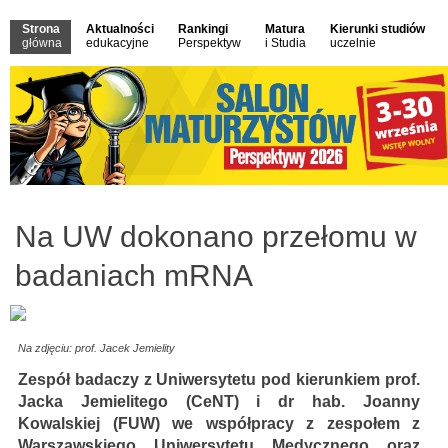
Strona
Aktualności
Rankingi
Matura
Kierunki studiów
główna
edukacyjne
Perspektyw
i Studia
uczelnie
Na UW dokonano przełomu w
badaniach mRNA
Na zdjęciu: prof. Jacek Jemielity
Zespół badaczy z Uniwersytetu pod kierunkiem prof.
Jacka Jemielitego (CeNT) i dr hab. Joanny
Kowalskiej (FUW) we współpracy z zespołem z
Warszawskiego Uniwersytetu Medycznego oraz