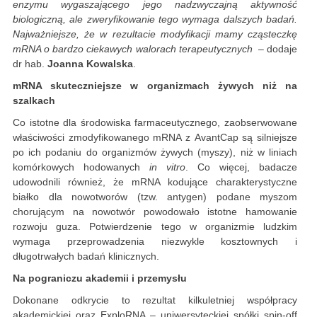
enzymu wygaszającego jego nadzwyczajną aktywność
biologiczną, ale zweryfikowanie tego wymaga dalszych badań.
Najważniejsze, że w rezultacie modyfikacji mamy cząsteczkę
mRNA o bardzo ciekawych walorach terapeutycznych
– dodaje
dr hab.
Joanna Kowalska
.
mRNA skuteczniejsze w organizmach żywych niż na
szalkach
Co istotne dla środowiska farmaceutycznego, zaobserwowane
właściwości zmodyfikowanego mRNA z AvantCap są silniejsze
po ich podaniu do organizmów żywych (myszy), niż w liniach
komórkowych hodowanych
in vitro
. Co więcej, badacze
udowodnili również, że mRNA kodujące charakterystyczne
białko dla nowotworów (tzw. antygen) podane myszom
chorującym na nowotwór powodowało istotne hamowanie
rozwoju guza. Potwierdzenie tego w organizmie ludzkim
wymaga przeprowadzenia niezwykle kosztownych i
długotrwałych badań klinicznych.
Na pograniczu akademii i przemysłu
Dokonane odkrycie to rezultat kilkuletniej współpracy
akademickiej oraz ExploRNA – uniwersyteckiej spółki spin-off