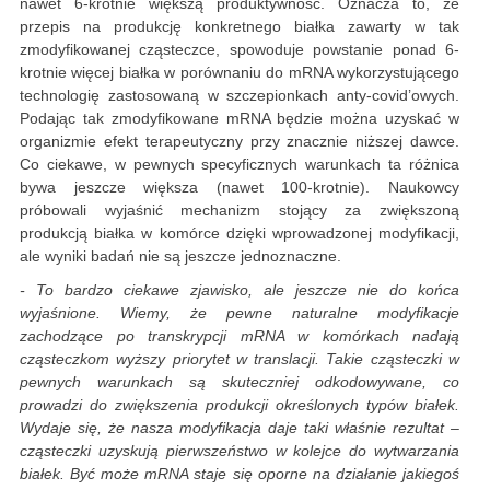
nawet 6-krotnie większą produktywność. Oznacza to, że
przepis na produkcję konkretnego białka zawarty w tak
zmodyfikowanej cząsteczce, spowoduje powstanie ponad 6-
krotnie więcej białka w porównaniu do mRNA wykorzystującego
technologię zastosowaną w szczepionkach anty-covid’owych.
Podając tak zmodyfikowane mRNA będzie można uzyskać w
organizmie efekt terapeutyczny przy znacznie niższej dawce.
Co ciekawe, w pewnych specyficznych warunkach ta różnica
bywa jeszcze większa (nawet 100-krotnie). Naukowcy
próbowali wyjaśnić mechanizm stojący za zwiększoną
produkcją białka w komórce dzięki wprowadzonej modyfikacji,
ale wyniki badań nie są jeszcze jednoznaczne.
- To bardzo ciekawe zjawisko, ale jeszcze nie do końca
wyjaśnione. Wiemy, że pewne naturalne modyfikacje
zachodzące po transkrypcji mRNA w komórkach nadają
cząsteczkom wyższy priorytet w translacji. Takie cząsteczki w
pewnych warunkach są skuteczniej odkodowywane, co
prowadzi do zwiększenia produkcji określonych typów białek.
Wydaje się, że nasza modyfikacja daje taki właśnie rezultat –
cząsteczki uzyskują pierwszeństwo w kolejce do wytwarzania
białek. Być może mRNA staje się oporne na działanie jakiegoś