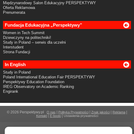
Międzynarodowy Salon Edukacyjny PERSPEKTYWY
Oferta Reklamowa
Prenumerata
Fundacja Edukacyjna „Perspektywy”
Women in Tech Summit
Dziewczyny na politechniki!
Study in Poland – serwis dla uczelni
Interstudent
Strona Fundacji
In English
Study in Poland
Poland International Education Fair PERSPEKTYWY
Perspektywy Education Foundation
IREG Observatory on Academic Ranking
Engirank
© 2026 Perspektywy.pl
|
|
|
|
O nas
Polityka Prywatności
Znak jakości
Reklama
|
|
Kontakt
E-booki
Ustawienia prywatności