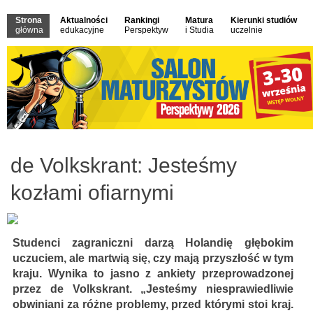
Strona
Aktualności
Rankingi
Matura
Kierunki studiów
główna
edukacyjne
Perspektyw
i Studia
uczelnie
de Volkskrant: Jesteśmy
kozłami ofiarnymi
Studenci zagraniczni darzą Holandię głębokim
uczuciem, ale martwią się, czy mają przyszłość w tym
kraju. Wynika to jasno z ankiety przeprowadzonej
przez de Volkskrant. „Jesteśmy niesprawiedliwie
obwiniani za różne problemy, przed którymi stoi kraj.