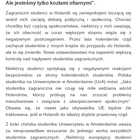
Ale jesteśmy tylko kozłami ofiarnymi”.
Zagraniczni studenci w Holandii są zaniepokojeni toczącą się
wokół nich zaciętą debatą polityczną i społeczną. Chociaż
chcieliby być częścią społeczeństwa, niektórzy z nich uważają,
że ich obecność w coraz większym stopniu wiąże się z
negatywnym postrzeganiem. Przez lata holenderski rząd
zachęcał studentów z innych krajów do przyjazdu do Holandii,
ale to się zmieniło. Nowe ustawodawstwo ma zapewnić większą
kontrolę nad napływem studentów zagranicznych.
Niektórzy studenci spotykają się z negatywnymi reakcjami
bezpośrednio ze strony holenderskich studentów. Polska
studentka na Uniwersytecie w Amsterdamie (UvA) mówi: „Jako
studentka zagraniczna nie czuję się mile widziana wśród
Holendrów, którzy próbują na nas zrzucać problemy
mieszkaniowe i związane z ubezpieczeniem społecznym”.
Obawia się, że nawet jako obywatelka UE będzie źle
traktowana, jeśli w Holandii do władzy dojdzie prawicowy rząd.
Z kolei chińska studentka Uniwersytetu w Amsterdamie uważa
za niesprawiedliwe wrzucanie do jednego worka wszystkich
studentów zagranicznych. „Niektórzy europejscy studenci