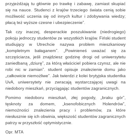
przyjeżdżają tu głównie po trawkę i zabawę, zamiast skupiać
się na nauce. Studenci z krajów trzeciego świata cenią sobie
możliwość uczenia się od innych kultur i zdobywania wiedzy;
płacą też wyższe czesne i ubezpieczenie”.
Tak czy inaczej, desperackie poszukiwanie (niedrogiego)
pokoju jednoczy studentów ze wszystkich krajów. Fiński student
studiujący w Utrechcie nazywa problem mieszkaniowy
„kompletnym bałaganem”. „Powinieneś uważać się za
szczęściarza, jeśli znajdziesz godzinę drogi od uniwersytetu
zaniedbaną „dziurę”, za którą właściciel pobiera czynsz, ale nie
robi nic w zamian”. student opisuje znalezienie domu jako
„całkowicie niemożliwe”. Jak twierdzi z kolei brytyjska studentka
UvA, uniwersytety nie zwracają wystarczającej uwagi na
niedobory mieszkań, przyciągając studentów zagranicznych.
Pomimo niedoboru mieszkań, złej pogody, „braku gór”,
tęsknoty za domem, „ksenofobicznych Holendrów”,
niemożności znalezienia pracy i problemów, za które
niesłusznie się ich obwinia, większość studentów zagranicznych
patrzy w przyszłość optymistycznie.
Opr. MTA