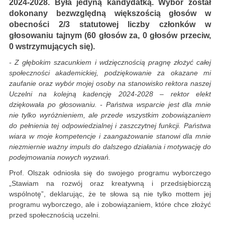
2024-2028. Była jedyną kandydatką. Wybór został
dokonany bezwzględną większością głosów w
obecności 2/3 statutowej liczby członków w
głosowaniu tajnym (60 głosów za, 0 głosów przeciw,
0 wstrzymujących się).
- Z głębokim szacunkiem i wdzięcznością pragnę złożyć całej
społeczności akademickiej, podziękowanie za okazane mi
zaufanie oraz wybór mojej osoby na stanowisko rektora naszej
Uczelni na kolejną kadencję 2024-2028 – rektor elekt
dziękowała po głosowaniu. - Państwa wsparcie jest dla mnie
nie tylko wyróżnieniem, ale przede wszystkim zobowiązaniem
do pełnienia tej odpowiedzialnej i zaszczytnej funkcji. Państwa
wiara w moje kompetencje i zaangażowanie stanowi dla mnie
niezmiernie ważny impuls do dalszego działania i motywację do
podejmowania nowych wyzwań.
Prof. Olszak odniosła się do swojego programu wyborczego
„Stawiam na rozwój oraz kreatywną i przedsiębiorczą
wspólnotę”, deklarując, że te słowa są nie tylko mottem jej
programu wyborczego, ale i zobowiązaniem, które chce złożyć
przed społecznością uczelni.