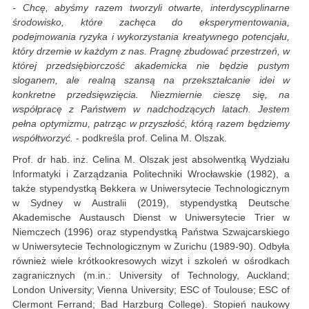
- Chcę, abyśmy razem tworzyli otwarte, interdyscyplinarne
środowisko, które zachęca do eksperymentowania,
podejmowania ryzyka i wykorzystania kreatywnego potencjału,
który drzemie w każdym z nas. Pragnę zbudować przestrzeń, w
której przedsiębiorczość akademicka nie będzie pustym
sloganem, ale realną szansą na przekształcanie idei w
konkretne przedsięwzięcia. Niezmiernie cieszę się, na
współpracę z Państwem w nadchodzących latach. Jestem
pełna optymizmu, patrząc w przyszłość, którą razem będziemy
współtworzyć.
- podkreśla prof. Celina M. Olszak.
Prof. dr hab. inż. Celina M. Olszak jest absolwentką Wydziału
Informatyki i Zarządzania Politechniki Wrocławskie (1982), a
także stypendystką Bekkera w Uniwersytecie Technologicznym
w Sydney w Australii (2019), stypendystką Deutsche
Akademische Austausch Dienst w Uniwersytecie Trier w
Niemczech (1996) oraz stypendystką Państwa Szwajcarskiego
w Uniwersytecie Technologicznym w Zurichu (1989-90). Odbyła
również wiele krótkookresowych wizyt i szkoleń w ośrodkach
zagranicznych (m.in.: University of Technology, Auckland;
London University; Vienna University; ESC of Toulouse; ESC of
Clermont Ferrand; Bad Harzburg College). Stopień naukowy