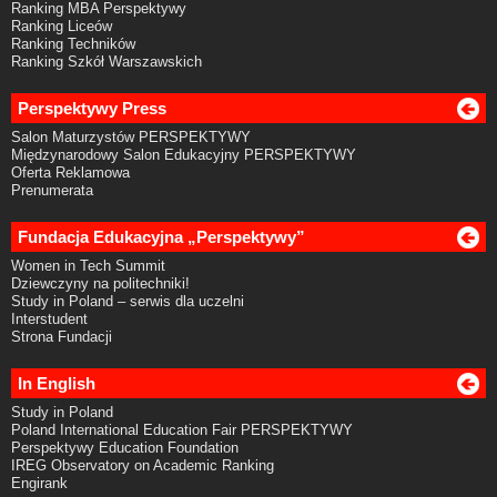
Ranking MBA Perspektywy
Ranking Liceów
Ranking Techników
Ranking Szkół Warszawskich
Perspektywy Press
Salon Maturzystów PERSPEKTYWY
Międzynarodowy Salon Edukacyjny PERSPEKTYWY
Oferta Reklamowa
Prenumerata
Fundacja Edukacyjna „Perspektywy”
Women in Tech Summit
Dziewczyny na politechniki!
Study in Poland – serwis dla uczelni
Interstudent
Strona Fundacji
In English
Study in Poland
Poland International Education Fair PERSPEKTYWY
Perspektywy Education Foundation
IREG Observatory on Academic Ranking
Engirank