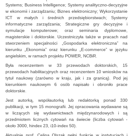
Systems; Business Intelligence; Systemy analityczno-decyzyjne
w ekonomii i zarządzaniu; Biznes elektroniczny; Wykorzystanie
ICT w małych i średnich przedsiębiorstwach; Systemy
informatyczne zarządzania; Strategiczne gry decyzyjne i
symulacje komputerowe; oraz seminaria dyplomowe,
magisterskie i doktorskie. Uczestniczyła także w pracach nad
stworzeniem specjalności „Gospodarka elektroniczna” na
kierunku „Ekonomia” oraz kierunku „E-commerce” w języku
angielskim, w ramach projektu POWER, NCBiR.
Była recenzentem w 33 przewodach doktorskich, 15
przewodach habilitacyjnych oraz recenzentem 10 wniosków na
tytuł naukowy (zarówno w kraju, jak i za granicą). Pod jej
kierunkiem naukowym 6 osób napisało i obroniło prace
doktorskie.
Jest autorką, współautorką lub redaktorką ponad 330
publikacji, w tym 15 monografii. Jej opracowania wydawane są
w liczących się wydawnictwach międzynarodowych i są
przedmiotem licznych cytowań na świecie (liczba cytowań -
około 3000, hindex 23, i10-index 50).
Aktualnie prof. Celina Olszak pełni funkcje w instytucjach i