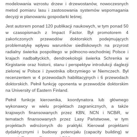
modelowania wzrostu drzew i drzewostanów, nowoczesnych
metod pomiaru lasu i zastosowania systemów wspomagania
decyzji w planowaniu gospodarki leśnej.
Jest autorem ponad 120 publikacji naukowych, w tym ponad 50
w czasopismach z Impact Factor. Był promotorem 4
zakończonych przewodów doktorskich podejmujących
problematykę wpływu warunków siedliskowych na przyrost
radialny świerka pospolitego w północno-wschodniej Polsce i
krajach nadbałtyckich, dendroekologii świerka Schrenka w
Kirgistanie oraz historii, stanu i perspektyw introdukcji daglezji
zielonej w Polsce i żywotnika olbrzymiego w Niemczech. Był
recenzentem w 4 przewodach habilitacyjnych i 6 przewodach
doktorskich. Pełnił funkcję oponenta w przewodzie doktorskim
na University of Eastern Finland.
Pełnił funkcje kierownika, koordynatora lub głównego
wykonawcy w wielu projektach zagranicznych, a także
krajowych finansowanych przez KBN, NCN i NCBiR, w
tematach finansowanych przez Lasy Państwowe, w tym
projektach wdrożonych do praktyki. Kierował projektami
dydaktycznymi i budowy potencjału (capacity building) w