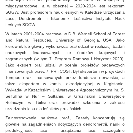
międzynarodowej, a w obecnej – 2020-2024 jest rektorem
SGGW. Jest profesorem nauk leśnych w Katedrze Urządzania
Lasu, Dendrometrii i Ekonomiki Leśnictwa Instytutu Nauk
Leśnych SGGW.
W latach 2001-2004 pracował w D.B. Warnell School of Forest
and Natural Resouces, University of Georgia, USA. Jako
kierownik lub główny wykonawca brał udział w realizacji badań
naukowych finansowanych ze środków krajowych i
zagranicznych (w tym 7. Program Ramowy i Horyzont 2020).
Jako ekspert brał udział w ocenie projektów badawczych
finansowanych przez 7. PR i COST. Był ekspertem w projektach
Tempus oraz finansowanych przez fundusze norweskie, a
także ekspertem w komisji akredytacyjnej w Kirgistanie.
Wykładał w Kazachskim Uniwersytecie Agrotechnicznym im. S.
Seifullina w Nur – Sułtanie, w Gruzińskim Uniwersytecie
Rolniczym w Tbilisi oraz prowadził szkolenia z zakresu
urządzania lasu dla leśników gruzińskich.
Zainteresowania naukowe prof., Zasady koncentrują się
głównie na zagadnieniach dotyczących dendrometrii, nauki o
produkcyjności lasu i urządzania lasu, szczególnie