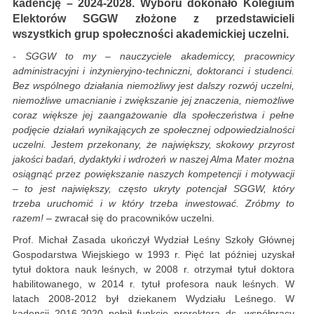
kadencję – 2024-2028. Wyboru dokonało Kolegium
Elektorów SGGW złożone z przedstawicieli
wszystkich grup społeczności akademickiej uczelni.
- SGGW to my – nauczyciele akademiccy, pracownicy
administracyjni i inżynieryjno-techniczni, doktoranci i studenci.
Bez wspólnego działania niemożliwy jest dalszy rozwój uczelni,
niemożliwe umacnianie i zwiększanie jej znaczenia, niemożliwe
coraz większe jej zaangażowanie dla społeczeństwa i pełne
podjęcie działań wynikających ze społecznej odpowiedzialności
uczelni. Jestem przekonany, że największy, skokowy przyrost
jakości badań, dydaktyki i wdrożeń w naszej Alma Mater można
osiągnąć przez powiększanie naszych kompetencji i motywacji
– to jest największy, często ukryty potencjał SGGW, który
trzeba uruchomić i w który trzeba inwestować. Zróbmy to
razem!
– zwracał się do pracowników uczelni.
Prof. Michał Zasada ukończył Wydział Leśny Szkoły Głównej
Gospodarstwa Wiejskiego w 1993 r. Pięć lat później uzyskał
tytuł doktora nauk leśnych, w 2008 r. otrzymał tytuł doktora
habilitowanego, w 2014 r. tytuł profesora nauk leśnych. W
latach 2008-2012 był dziekanem Wydziału Leśnego. W
kadencji 2016-2020 pełnił funkcję prorektora ds. współpracy