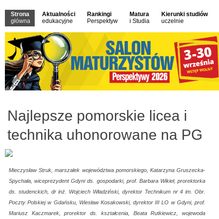
Strona
Aktualności
Rankingi
Matura
Kierunki studiów
główna
edukacyjne
Perspektyw
i Studia
uczelnie
Najlepsze pomorskie licea i
technika uhonorowane na PG
Mieczysław Struk, marszałek województwa pomorskiego, Katarzyna Gruszecka-
Spychała, wiceprezydent Gdyni ds. gospodarki, prof. Barbara Wikieł, prorektorka
ds. studenckich, dr inż. Wojciech Władziński, dyrektor Technikum nr 4 im. Obr.
Poczty Polskiej w Gdańsku, Wiesław Kosakowski, dyrektor III LO w Gdyni, prof.
Mariusz Kaczmarek, prorektor ds. kształcenia, Beata Rutkiewicz, wojewoda