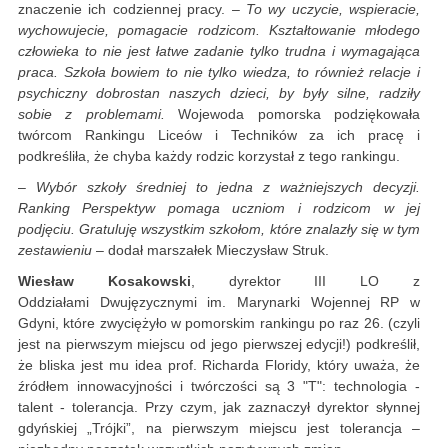
znaczenie ich codziennej pracy. –
To wy uczycie, wspieracie,
wychowujecie, pomagacie rodzicom. Kształtowanie młodego
człowieka to nie jest łatwe zadanie tylko trudna i wymagająca
praca. Szkoła bowiem to nie tylko wiedza, to również relacje i
psychiczny dobrostan naszych dzieci, by były silne, radziły
sobie z problemami.
Wojewoda pomorska podziękowała
twórcom Rankingu Liceów i Techników za ich pracę i
podkreśliła, że chyba każdy rodzic korzystał z tego rankingu.
–
Wybór szkoły średniej to jedna z ważniejszych decyzji.
Ranking Perspektyw pomaga uczniom i rodzicom w jej
podjęciu. Gratuluję wszystkim szkołom, które znalazły się w tym
zestawieniu
– dodał marszałek Mieczysław Struk.
Wiesław Kosakowski
, dyrektor III LO z
Oddziałami Dwujęzycznymi im. Marynarki Wojennej RP w
Gdyni, które zwyciężyło w pomorskim rankingu po raz 26. (czyli
jest na pierwszym miejscu od jego pierwszej edycji!) podkreślił,
że bliska jest mu idea prof. Richarda Floridy, który uważa, że
źródłem innowacyjności i twórczości są 3 "T": technologia -
talent - tolerancja. Przy czym, jak zaznaczył dyrektor słynnej
gdyńskiej „Trójki”, na pierwszym miejscu jest tolerancja –