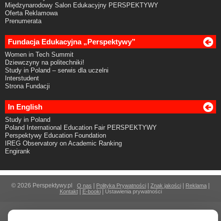
Międzynarodowy Salon Edukacyjny PERSPEKTYWY
Oferta Reklamowa
Prenumerata
Fundacja Edukacyjna „Perspektywy”
Women in Tech Summit
Dziewczyny na politechniki!
Study in Poland – serwis dla uczelni
Interstudent
Strona Fundacji
In English
Study in Poland
Poland International Education Fair PERSPEKTYWY
Perspektywy Education Foundation
IREG Observatory on Academic Ranking
Engirank
© 2026 Perspektywy.pl
|
|
|
|
O nas
Polityka Prywatności
Znak jakości
Reklama
|
|
Kontakt
E-booki
Ustawienia prywatności