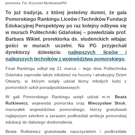
pomorska. Fot. Krzysztof Mystkowski/PG
To już tradycja, z której jesteśmy dumni, że gala
Pomorskiego Rankingu Liceów i Techników Fundacji
Edukacyjnej Perspektywy po raz kolejny odbywa się
w murach Politechniki Gdańskiej – powiedziała prof.
Barbara Wikieł, prorektorka ds. studenckich witając
gości w murach uczelni. Na PG przyjechali
dyrektorzy dziesięciu
najlepszych liceów i
najlepszych techników z województwa pomorskiego
.
Finał Rankingu odbył się 21 marca – tego dnia Politechnika
Gdańska zaprosiła także młodzież na huczny i atrakcyjny Dzień
Otwarty, w którym wzięły udział tłumy młodych ludzi z
pomorskich szkół ponadpodstawowych.
W gali Pomorskiego Rankingu wzięli udział m.in.
Beata
Rutkiewicz
, wojewoda pomorska oraz
Mieczysław Struk
,
marszałek województwa pomorskiego, którzy gratulowali
najlepszym szkołom a zarazem podkreślali ambicje pomorskiej
edukacji do dalszego doskonalenia.
Beata Rutkiewicz gratulowała nauczycielom i podkreślała