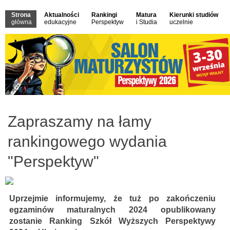
Strona
Aktualności
Rankingi
Matura
Kierunki studiów
główna
edukacyjne
Perspektyw
i Studia
uczelnie
Zapraszamy na łamy
rankingowego wydania
"Perspektyw"
Uprzejmie informujemy, że tuż po zakończeniu
egzaminów maturalnych 2024 opublikowany
zostanie Ranking Szkół Wyższych Perspektywy