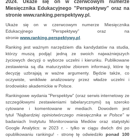
2024. Ukaże się on w czerwcowym numerze
Miesięcznika Edukacyjnego "Perspektywy" oraz na
stronie www.ranking.perspektywy.pl.
Ukaże się on w czerwcowym numerze Miesięcznika
Edukacyjnego "Perspektywy" oraz na
stronie
www.ranking.perspektywy.pl
.
Ranking jest ważnym narzędziem dla kandydatów na studia,
którzy muszą podjąć jedną ze swoich najważniejszych
życiowych decyzji o wyborze uczelni i kierunku. Publikowane
zestawienia są dla maturzystów zbiorem informacji, które tę
decyzję uzbrajają w ważne argumenty. Będzie także, co
oczywiste, wnikliwie analizowany przez władze uczelni i
środowisko akademickie w Polsce.
Rankingowe wydania "Perspektyw" (oraz serwis internetowy ze
szczegółowymi zestawieniami tabelarycznymi) są szeroko
cytowane i komentowane w mediach. Dowodem jest
tytuł
"Najbardziej opiniotwórczego miesięcznika w Polsce"
w
badaniach Instytutu Monitorowania Mediów oraz statystyki
Google Analytics: w 2023 r. - tylko w ciągu dwóch dni po
opublikowaniu rankingu! - stronę tę odwiedziło
ponad 100