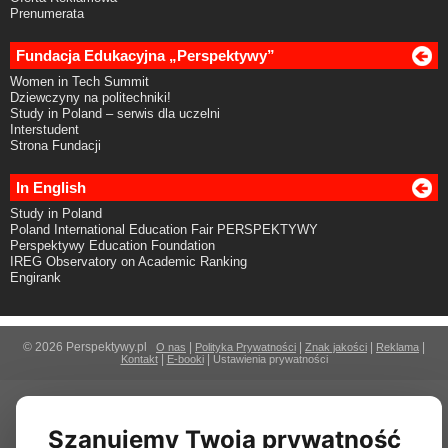
Prenumerata
Fundacja Edukacyjna „Perspektywy”
Women in Tech Summit
Dziewczyny na politechniki!
Study in Poland – serwis dla uczelni
Interstudent
Strona Fundacji
In English
Study in Poland
Poland International Education Fair PERSPEKTYWY
Perspektywy Education Foundation
IREG Observatory on Academic Ranking
Engirank
© 2026 Perspektywy.pl
|
|
|
|
O nas
Polityka Prywatności
Znak jakości
Reklama
|
|
Kontakt
E-booki
Ustawienia prywatności
Szanujemy Twoją prywatność