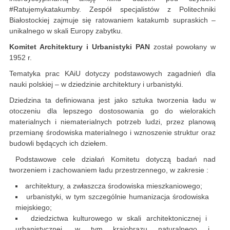
#Ratujemykatakumby. Zespół specjalistów z Politechniki
Białostockiej zajmuje się ratowaniem katakumb supraskich –
unikalnego w skali Europy zabytku.
Komitet Architektury i Urbanistyki PAN
został powołany w
1952 r.
Tematyka prac KAiU dotyczy podstawowych zagadnień dla
nauki polskiej – w dziedzinie architektury i urbanistyki.
Dziedzina ta definiowana jest jako sztuka tworzenia ładu w
otoczeniu dla lepszego dostosowania go do wielorakich
materialnych i niematerialnych potrzeb ludzi, przez planową
przemianę środowiska materialnego i wznoszenie struktur oraz
budowli będących ich dziełem.
Podstawowe cele działań Komitetu dotyczą badań nad
tworzeniem i zachowaniem ładu przestrzennego, w zakresie :
architektury, a zwłaszcza środowiska mieszkaniowego;
urbanistyki, w tym szczególnie humanizacja środowiska
miejskiego;
dziedzictwa kulturowego w skali architektonicznej i
urbanistycznej, w tym krajobrazu naturalnego i