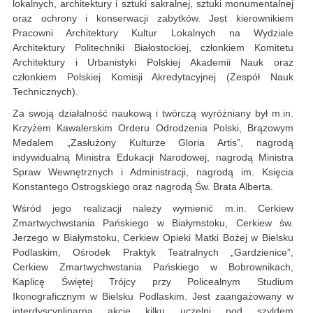
lokalnych, architektury i sztuki sakralnej, sztuki monumentalnej
oraz ochrony i konserwacji zabytków. Jest kierownikiem
Pracowni Architektury Kultur Lokalnych na Wydziale
Architektury Politechniki Białostockiej, członkiem Komitetu
Architektury i Urbanistyki Polskiej Akademii Nauk oraz
członkiem Polskiej Komisji Akredytacyjnej (Zespół Nauk
Technicznych).
Za swoją działalność naukową i twórczą wyróżniany był m.in.
Krzyżem Kawalerskim Orderu Odrodzenia Polski, Brązowym
Medalem „Zasłużony Kulturze Gloria Artis”, nagrodą
indywidualną Ministra Edukacji Narodowej, nagrodą Ministra
Spraw Wewnętrznych i Administracji, nagrodą im. Księcia
Konstantego Ostrogskiego oraz nagrodą Św. Brata Alberta.
Wśród jego realizacji należy wymienić m.in. Cerkiew
Zmartwychwstania Pańskiego w Białymstoku, Cerkiew św.
Jerzego w Białymstoku, Cerkiew Opieki Matki Bożej w Bielsku
Podlaskim, Ośrodek Praktyk Teatralnych „Gardzienice”,
Cerkiew Zmartwychwstania Pańskiego w Bobrownikach,
Kaplicę Świętej Trójcy przy Policealnym Studium
Ikonograficznym w Bielsku Podlaskim. Jest zaangażowany w
interdyscyplinarną akcję kilku uczelni pod szyldem