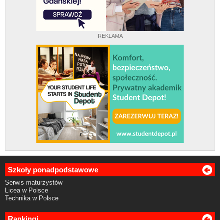
REKLAMA
Szkoły ponadpodstawowe
Serwis maturzystów
Licea w Polsce
Technika w Polsce
Rankingi