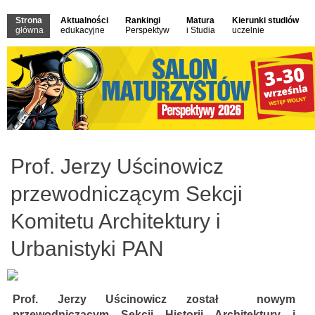
Strona
Aktualności
Rankingi
Matura
Kierunki studiów
główna
edukacyjne
Perspektyw
i Studia
uczelnie
Prof. Jerzy Uścinowicz
przewodniczącym Sekcji
Komitetu Architektury i
Urbanistyki PAN
Prof. Jerzy Uścinowicz został nowym
przewodniczącym Sekcji Historii Architektury i