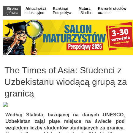
Strona
Aktualności
Rankingi
Matura
Kierunki studiów
główna
edukacyjne
Perspektyw
i Studia
uczelnie
The Times of Asia: Studenci z
Uzbekistanu wiodącą grupą za
granicą
Według Statista, bazującej na danych UNESCO,
Uzbekistan zajął piąte miejsce na świecie pod
względem liczby studentów studiujących za granicą.