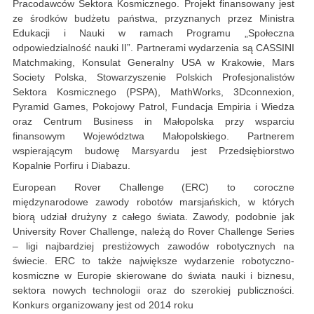
Pracodawców Sektora Kosmicznego. Projekt finansowany jest
ze środków budżetu państwa, przyznanych przez Ministra
Edukacji i Nauki w ramach Programu „Społeczna
odpowiedzialność nauki II”. Partnerami wydarzenia są CASSINI
Matchmaking, Konsulat Generalny USA w Krakowie, Mars
Society Polska, Stowarzyszenie Polskich Profesjonalistów
Sektora Kosmicznego (PSPA), MathWorks, 3Dconnexion,
Pyramid Games, Pokojowy Patrol, Fundacja Empiria i Wiedza
oraz Centrum Business in Małopolska przy wsparciu
finansowym Województwa Małopolskiego. Partnerem
wspierającym budowę Marsyardu jest Przedsiębiorstwo
Kopalnie Porfiru i Diabazu.
European Rover Challenge (ERC) to coroczne
międzynarodowe zawody robotów marsjańskich, w których
biorą udział drużyny z całego świata. Zawody, podobnie jak
University Rover Challenge, należą do Rover Challenge Series
– ligi najbardziej prestiżowych zawodów robotycznych na
świecie. ERC to także największe wydarzenie robotyczno-
kosmiczne w Europie skierowane do świata nauki i biznesu,
sektora nowych technologii oraz do szerokiej publiczności.
Konkurs organizowany jest od 2014 roku