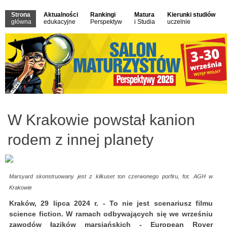
Strona
Aktualności
Rankingi
Matura
Kierunki studiów
główna
edukacyjne
Perspektyw
i Studia
uczelnie
W Krakowie powstał kanion
rodem z innej planety
Marsyard skonstruowany jest z kilkuset ton czerwonego porfiru, fot. AGH w
Krakowie
Kraków, 29 lipca 2024 r. - To nie jest scenariusz filmu
science fiction. W ramach odbywających się we wrześniu
zawodów łazików marsjańskich - European Rover