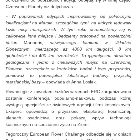
odróżnieniu od poprzednich edycji, odbędą się w innej części
Czerwonej Planety niż dotychczas.
–
W poprzednich edycjach inspirowaliśmy się północnymi
lokalizacjami na Marsie, szczególnie tymi, na których lądowały
łaziki misji marsjańskich. W tym roku przenieśliśmy się w
całkowicie inne miejsce i będziemy pracować na powierzchni
Valles Marineris
, największego kanionu w Układzie
Słonecznym, mierzącego aż 4000 km długości, 8 km
głębokości i do 400 km szerokości. To gigantyczna struktura
geologiczna i jedno z ciekawszych miejsc na Czerwonej
Planecie, szczególnie w kontekście badań i jego przyszłości,
ponieważ to potencjalna lokalizacja budowy przyszłej
marsjańskiej bazy
– opowiada dr Anna Łosiak.
Równolegle z zawodami łazików w ramach ERC zorganizowana
zostanie konferencja popularno-naukowa, podczas której
wystąpią specjaliści ze światowych agencji i firm kosmicznych.
Eksperci opowiedzą o przyszłości eksploracji kosmicznej,
planach osadnictwa oraz pokażą wpływ technologii
kosmicznych na codzienne życie na Ziemi.
Tegoroczny European Rover Challenge odbędzie się w dniach