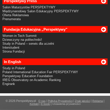
Perspektywy Press
Salon Maturzystów PERSPEKTYWY
Międzynarodowy Salon Edukacyjny PERSPEKTYWY
Oferta Reklamowa
Prenumerata
Fundacja Edukacyjna „Perspektywy”
Women in Tech Summit
Dziewczyny na politechniki!
Study in Poland – serwis dla uczelni
Interstudent
Strona Fundacji
In English
Study in Poland
Poland International Education Fair PERSPEKTYWY
Perspektywy Education Foundation
IREG Observatory on Academic Ranking
Engirank
© 2026 Perspektywy.pl
|
|
|
|
O nas
Polityka Prywatności
Znak jakości
Reklama
|
|
Kontakt
E-booki
Ustawienia prywatności