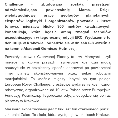
Challenge - zbudowana została przestrzeń
odzwierciedlająca powierzchnię Marsa. Dzięki
wielotygodniowej pracy geologów planetarnych,
ekspertów logistyki i organizatorów powstała kilkuset
tonowa, mierząca blisko 900 metrów kwadratowych
konstrukcja, która będzie areną zmagań zespołów
uczestniczących w tegorocznej edycji ERC. Wydarzenie to
debiutuje w Krakowie i odbędzie się w dniach 6-8 września
na terenie Akademii Górniczo-Hutniczej.
Powstały skrawek Czerwonej Planety to tzw. Marsyard, czyli
miejsce, w którym przyszli inżynierowie kosmiczni mogą
nauczyć się w bezpieczny sposób operować po powierzchni
innej planety skonstruowanymi przez siebie robotami
marsjańskimi. To właśnie między innymi na tym polega
European Rover Challenge, prestiżowe wydarzenie kosmiczno-
robotyczne, organizowane od 10 lat w Polsce przez Europejską
Fundację Kosmiczną. Tegoroczna edycja odbędzie się po raz
pierwszy w Krakowie.
Marsyard skonstruowany jest z kilkuset ton czerwonego porfiru
z kopalni Zalas. To skała, która występuje w okolicach Krakowa