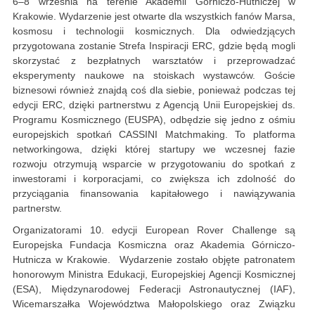
6–8 września na terenie Akademii Górniczo-Hutniczej w
Krakowie. Wydarzenie jest otwarte dla wszystkich fanów Marsa,
kosmosu i technologii kosmicznych. Dla odwiedzjących
przygotowana zostanie Strefa Inspiracji ERC, gdzie będą mogli
skorzystać z bezpłatnych warsztatów i przeprowadzać
eksperymenty naukowe na stoiskach wystawców. Goście
biznesowi również znajdą coś dla siebie, ponieważ podczas tej
edycji ERC, dzięki partnerstwu z Agencją Unii Europejskiej ds.
Programu Kosmicznego (EUSPA), odbędzie się jedno z ośmiu
europejskich spotkań CASSINI Matchmaking. To platforma
networkingowa, dzięki której startupy we wczesnej fazie
rozwoju otrzymują wsparcie w przygotowaniu do spotkań z
inwestorami i korporacjami, co zwiększa ich zdolność do
przyciągania finansowania kapitałowego i nawiązywania
partnerstw.
Organizatorami 10. edycji European Rover Challenge są
Europejska Fundacja Kosmiczna oraz Akademia Górniczo-
Hutnicza w Krakowie. Wydarzenie zostało objęte patronatem
honorowym Ministra Edukacji, Europejskiej Agencji Kosmicznej
(ESA), Międzynarodowej Federacji Astronautycznej (IAF),
Wicemarszałka Województwa Małopolskiego oraz Związku