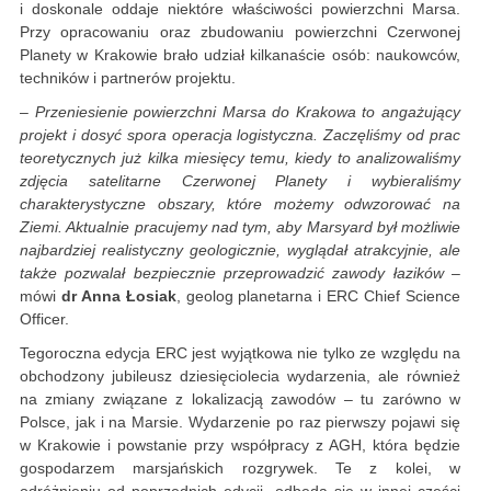
i doskonale oddaje niektóre właściwości powierzchni Marsa.
Przy opracowaniu oraz zbudowaniu powierzchni Czerwonej
Planety w Krakowie brało udział kilkanaście osób: naukowców,
techników i partnerów projektu.
–
Przeniesienie powierzchni Marsa do Krakowa to angażujący
projekt i dosyć spora operacja logistyczna. Zaczęliśmy od prac
teoretycznych już kilka miesięcy temu, kiedy to analizowaliśmy
zdjęcia satelitarne Czerwonej Planety i wybieraliśmy
charakterystyczne obszary, które możemy odwzorować na
Ziemi. Aktualnie pracujemy nad tym, aby Marsyard był możliwie
najbardziej realistyczny geologicznie, wyglądał atrakcyjnie, ale
także pozwalał bezpiecznie przeprowadzić zawody łazików
–
mówi
dr Anna Łosiak
, geolog planetarna i ERC Chief Science
Officer.
Tegoroczna edycja ERC jest wyjątkowa nie tylko ze względu na
obchodzony jubileusz dziesięciolecia wydarzenia, ale również
na zmiany związane z lokalizacją zawodów – tu zarówno w
Polsce, jak i na Marsie. Wydarzenie po raz pierwszy pojawi się
w Krakowie i powstanie przy współpracy z AGH, która będzie
gospodarzem marsjańskich rozgrywek. Te z kolei, w