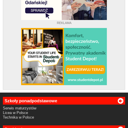
REKLAMA
Szkoły ponadpodstawowe
Serwis maturzystów
Licea w Polsce
Technika w Polsce