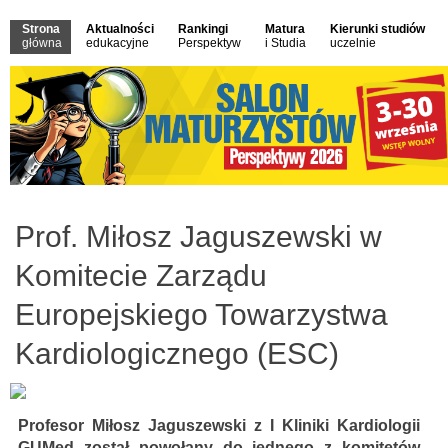
Strona
Aktualności
Rankingi
Matura
Kierunki studiów
główna
edukacyjne
Perspektyw
i Studia
uczelnie
Prof. Miłosz Jaguszewski w
Komitecie Zarządu
Europejskiego Towarzystwa
Kardiologicznego (ESC)
Profesor Miłosz Jaguszewski z I Kliniki Kardiologii
GUMed został powołany do jednego z komitetów