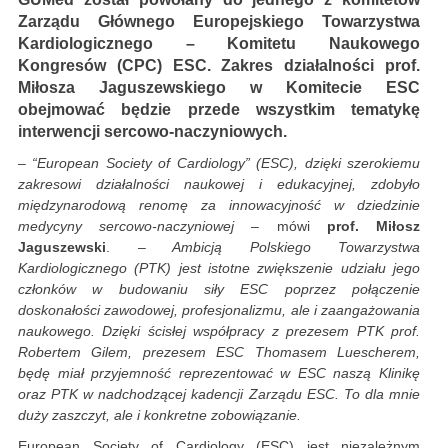
Zarządu Głównego Europejskiego Towarzystwa
Kardiologicznego – Komitetu Naukowego
Kongresów (CPC) ESC. Zakres działalności prof.
Miłosza Jaguszewskiego w Komitecie ESC
obejmować będzie przede wszystkim tematykę
interwencji sercowo-naczyniowych.
– “European Society of Cardiology” (ESC), dzięki szerokiemu
zakresowi działalności naukowej i edukacyjnej, zdobyło
międzynarodową renomę za innowacyjność w dziedzinie
medycyny sercowo-naczyniowej
– mówi
prof. Miłosz
Jaguszewski
.
– Ambicją Polskiego Towarzystwa
Kardiologicznego (PTK) jest istotne zwiększenie udziału jego
członków w budowaniu siły ESC poprzez połączenie
doskonałości zawodowej, profesjonalizmu, ale i zaangażowania
naukowego. Dzięki ścisłej współpracy z prezesem PTK prof.
Robertem Gilem, prezesem ESC Thomasem Luescherem,
będę miał przyjemność reprezentować w ESC naszą Klinikę
oraz PTK w nadchodzącej kadencji Zarządu ESC. To dla mnie
duży zaszczyt, ale i konkretne zobowiązanie.
European Society of Cardiology (ESC) jest niezależnym