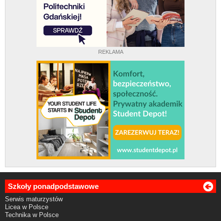
REKLAMA
Szkoły ponadpodstawowe
Serwis maturzystów
Licea w Polsce
Technika w Polsce