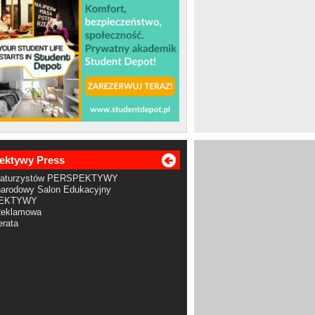
ektywy Press
Maturzystów PERSPEKTYWY
arodowy Salon Edukacyjny
EKTYWY
Reklamowa
rata