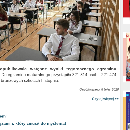
 opublikowała wstępne wyniki tegorocznego egzaminu
.
Do egzaminu maturalnego przystąpiło 321 314 osób - 221 474
 branżowych szkołach II stopnia.
Opublikowano: 8 lipiec 2026
Czytaj więcej >>
tem"
gzamin, który zmusił do myślenia!