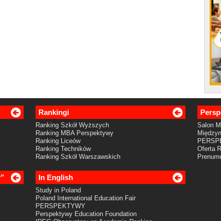
Rankingi
Persp
Ranking Szkół Wyższych
Salon 
Ranking MBA Perspektywy
Międzyn
Ranking Liceów
PERSP
Ranking Techników
Oferta 
Ranking Szkół Warszawskich
Prenume
y”
In English
Study in Poland
Poland International Education Fair
PERSPEKTYWY
Perspektywy Education Foundation