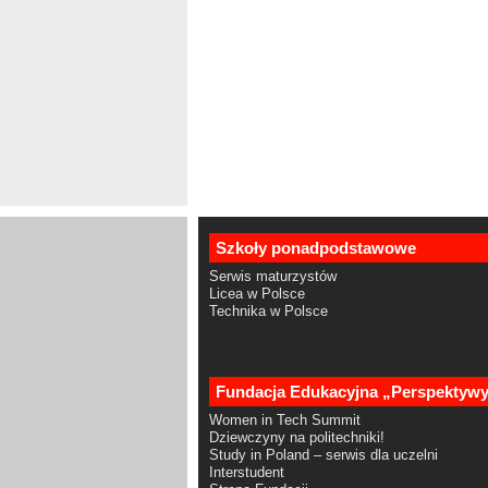
Szkoły ponadpodstawowe
Serwis maturzystów
Licea w Polsce
Technika w Polsce
Fundacja Edukacyjna „Perspektyw
Women in Tech Summit
Dziewczyny na politechniki!
Study in Poland – serwis dla uczelni
Interstudent