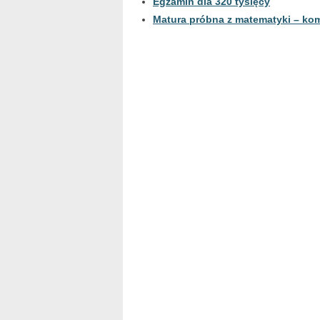
Egzamin dla 320 tysięcy
Matura próbna z matematyki – kom