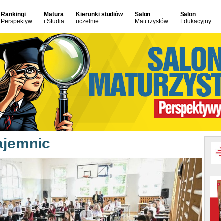
Rankingi
Matura
Kierunki studiów
Salon
Salon
Perspektyw
i Studia
uczelnie
Maturzystów
Edukacyjny
ajemnic