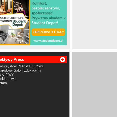
ektywy Press
Maturzystów PERSPEKTYWY
arodowy Salon Edukacyjny
EKTYWY
Reklamowa
rata