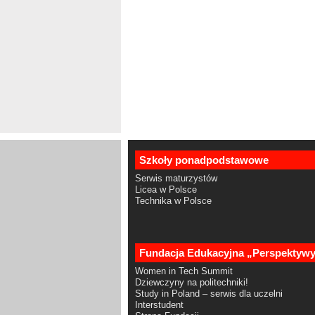
Szkoły ponadpodstawowe
Serwis maturzystów
Licea w Polsce
Technika w Polsce
Fundacja Edukacyjna „Perspektyw
Women in Tech Summit
Dziewczyny na politechniki!
Study in Poland – serwis dla uczelni
Interstudent