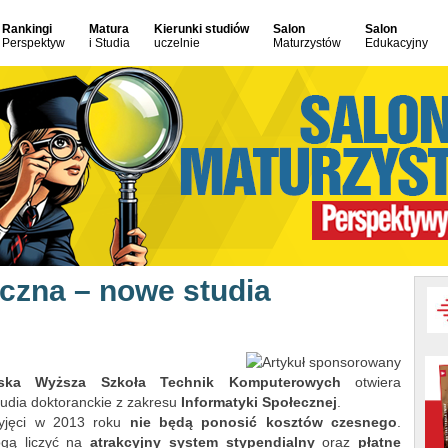
Rankingi
Matura
Kierunki studiów
Salon
Salon
Perspektyw
i Studia
uczelnie
Maturzystów
Edukacyjny
czna – nowe studia
ńska Wyższa Szkoła Technik Komputerowych
otwiera
tudia doktoranckie z zakresu
Informatyki Społecznej
.
zyjęci w 2013 roku
nie będą ponosić kosztów czesnego
.
gą liczyć na
atrakcyjny system stypendialny
oraz
płatne