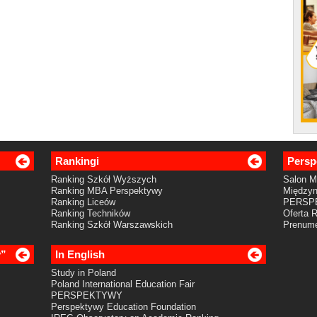
Rankingi
Persp
Ranking Szkół Wyższych
Salon 
Ranking MBA Perspektywy
Międzyn
Ranking Liceów
PERSP
Ranking Techników
Oferta 
Ranking Szkół Warszawskich
Prenume
y”
In English
Study in Poland
Poland International Education Fair
PERSPEKTYWY
Perspektywy Education Foundation