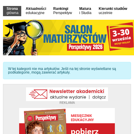
Strona
Aktualności
Rankingi
Matura
Kierunki studiów
główna
edukacyjne
Perspektyw
i Studia
uczelnie
Informacja
W tej kategorii nie ma artykułów. Jeśli na tej stronie wyświetlane są
podkategorie, mogą zawierać artykuły.
REKLAMA