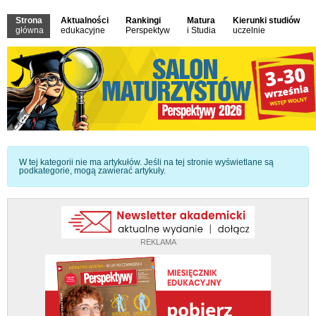
Strona
Aktualności
Rankingi
Matura
Kierunki studiów
główna
edukacyjne
Perspektyw
i Studia
uczelnie
Informacja
W tej kategorii nie ma artykułów. Jeśli na tej stronie wyświetlane są
podkategorie, mogą zawierać artykuły.
REKLAMA