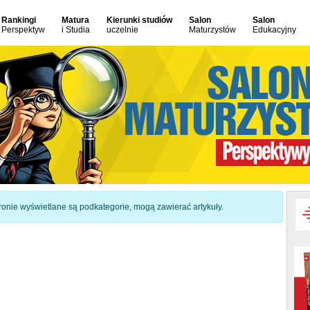
Rankingi
Matura
Kierunki studiów
Salon
Salon
Perspektyw
i Studia
uczelnie
Maturzystów
Edukacyjny
 stronie wyświetlane są podkategorie, mogą zawierać artykuły.