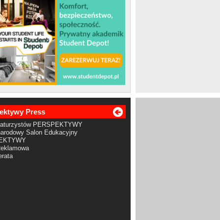
ektywy Press
Maturzystów PERSPEKTYWY
arodowy Salon Edukacyjny
EKTYWY
Reklamowa
rata