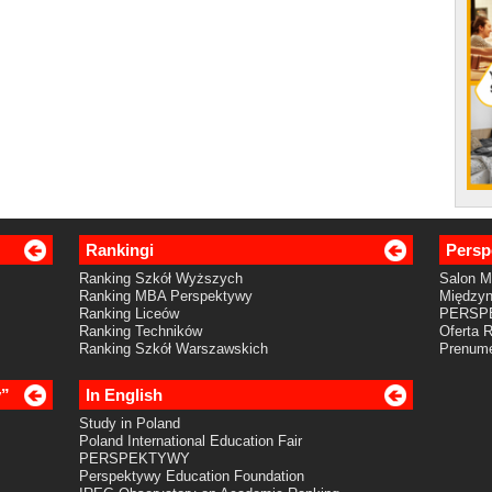
Rankingi
Persp
Ranking Szkół Wyższych
Salon 
Ranking MBA Perspektywy
Międzyn
Ranking Liceów
PERSP
Ranking Techników
Oferta 
Ranking Szkół Warszawskich
Prenume
y”
In English
Study in Poland
Poland International Education Fair
PERSPEKTYWY
Perspektywy Education Foundation