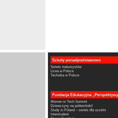
Szkoły ponadpodstawowe
Serwis maturzystów
Licea w Polsce
Technika w Polsce
Fundacja Edukacyjna „Perspektyw
Women in Tech Summit
Dziewczyny na politechniki!
Study in Poland – serwis dla uczelni
Interstudent