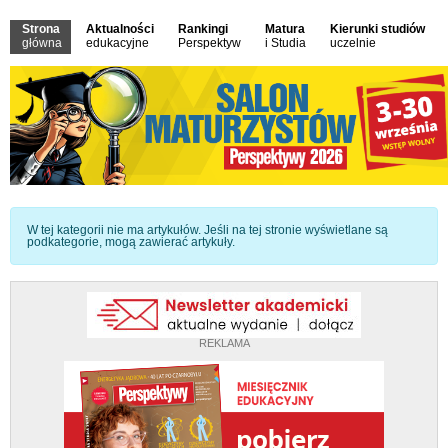
Strona
Aktualności
Rankingi
Matura
Kierunki studiów
główna
edukacyjne
Perspektyw
i Studia
uczelnie
Informacja
W tej kategorii nie ma artykułów. Jeśli na tej stronie wyświetlane są
podkategorie, mogą zawierać artykuły.
REKLAMA