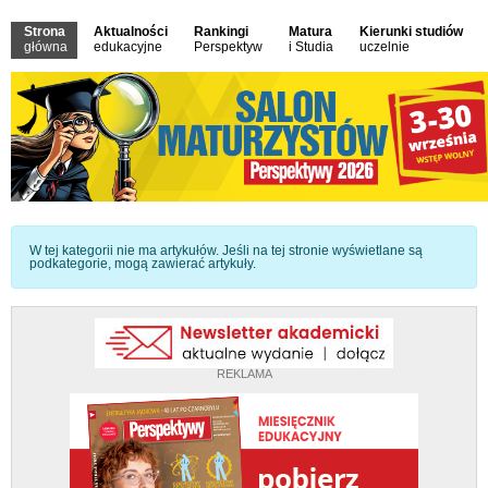
Strona
Aktualności
Rankingi
Matura
Kierunki studiów
główna
edukacyjne
Perspektyw
i Studia
uczelnie
Informacja
W tej kategorii nie ma artykułów. Jeśli na tej stronie wyświetlane są
podkategorie, mogą zawierać artykuły.
REKLAMA