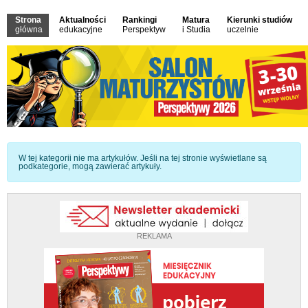
Strona
Aktualności
Rankingi
Matura
Kierunki studiów
główna
edukacyjne
Perspektyw
i Studia
uczelnie
Informacja
W tej kategorii nie ma artykułów. Jeśli na tej stronie wyświetlane są
podkategorie, mogą zawierać artykuły.
REKLAMA