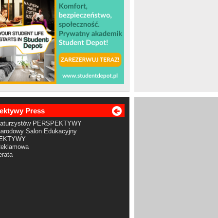
ektywy Press
Maturzystów PERSPEKTYWY
arodowy Salon Edukacyjny
EKTYWY
Reklamowa
rata