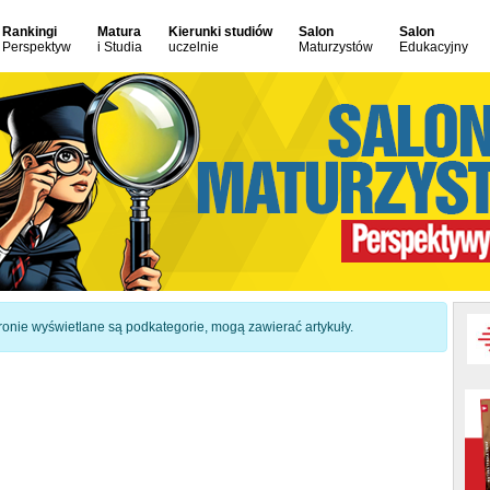
Rankingi
Matura
Kierunki studiów
Salon
Salon
Perspektyw
i Studia
uczelnie
Maturzystów
Edukacyjny
 stronie wyświetlane są podkategorie, mogą zawierać artykuły.