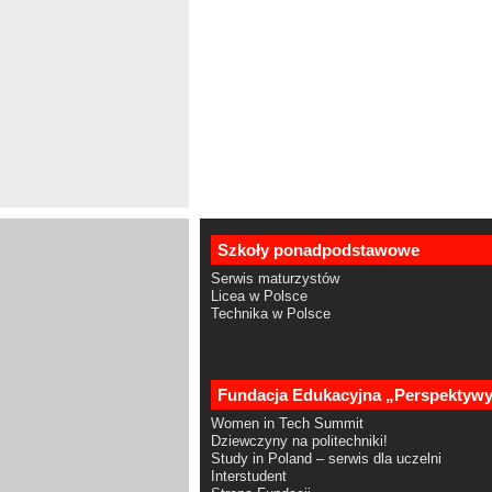
Szkoły ponadpodstawowe
Serwis maturzystów
Licea w Polsce
Technika w Polsce
Fundacja Edukacyjna „Perspektyw
Women in Tech Summit
Dziewczyny na politechniki!
Study in Poland – serwis dla uczelni
Interstudent