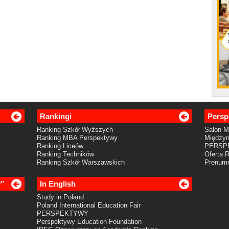
Rankingi
Persp
Ranking Szkół Wyższych
Salon 
Ranking MBA Perspektywy
Międzyn
Ranking Liceów
PERSP
Ranking Techników
Oferta 
Ranking Szkół Warszawskich
Prenume
y”
In English
Study in Poland
Poland International Education Fair
PERSPEKTYWY
Perspektywy Education Foundation