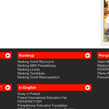
Rankingi
Persp
Ranking Szkół Wyższych
Salon 
Ranking MBA Perspektywy
Międzyn
Ranking Liceów
PERSP
Ranking Techników
Oferta 
Ranking Szkół Warszawskich
Prenume
y”
In English
Study in Poland
Poland International Education Fair
PERSPEKTYWY
Perspektywy Education Foundation