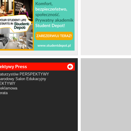
ektywy Press
Maturzystów PERSPEKTYWY
arodowy Salon Edukacyjny
EKTYWY
Reklamowa
rata