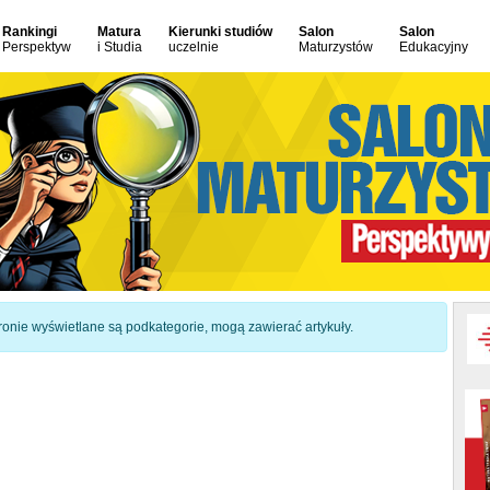
Rankingi
Matura
Kierunki studiów
Salon
Salon
Perspektyw
i Studia
uczelnie
Maturzystów
Edukacyjny
 stronie wyświetlane są podkategorie, mogą zawierać artykuły.