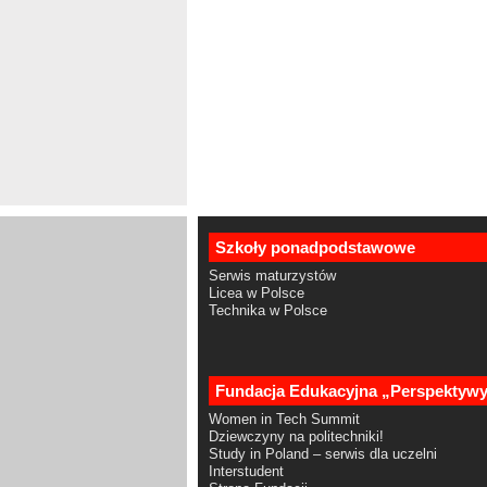
Szkoły ponadpodstawowe
Serwis maturzystów
Licea w Polsce
Technika w Polsce
Fundacja Edukacyjna „Perspektyw
Women in Tech Summit
Dziewczyny na politechniki!
Study in Poland – serwis dla uczelni
Interstudent