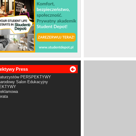
ektywy Press
Maturzystów PERSPEKTYWY
arodowy Salon Edukacyjny
EKTYWY
Reklamowa
rata