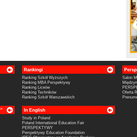
Rankingi
Persp
Ranking Szkół Wyższych
Salon 
Ranking MBA Perspektywy
Międzyn
Ranking Liceów
PERSP
Ranking Techników
Oferta 
Ranking Szkół Warszawskich
Prenume
y”
In English
Study in Poland
Poland International Education Fair
PERSPEKTYWY
Perspektywy Education Foundation