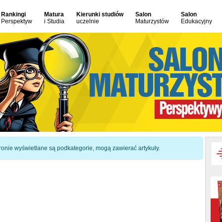
Rankingi
Matura
Kierunki studiów
Salon
Salon
Perspektyw
i Studia
uczelnie
Maturzystów
Edukacyjny
 stronie wyświetlane są podkategorie, mogą zawierać artykuły.