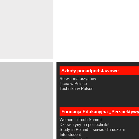
Szkoły ponadpodstawowe
Serwis maturzystów
Licea w Polsce
Technika w Polsce
Fundacja Edukacyjna „Perspektyw
Women in Tech Summit
Dziewczyny na politechniki!
Study in Poland – serwis dla uczelni
Interstudent