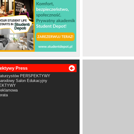
ektywy Press
Maturzystów PERSPEKTYWY
arodowy Salon Edukacyjny
EKTYWY
Reklamowa
rata