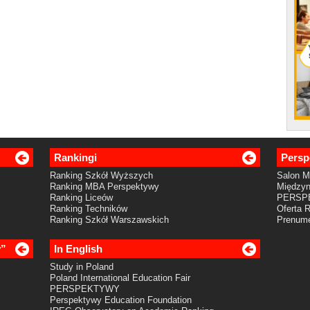
Rankingi
Persp
Ranking Szkół Wyższych
Salon 
Ranking MBA Perspektywy
Międzyn
Ranking Liceów
PERSP
Ranking Techników
Oferta 
Ranking Szkół Warszawskich
Prenume
y”
In English
Study in Poland
Poland International Education Fair
PERSPEKTYWY
Perspektywy Education Foundation