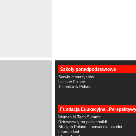
Szkoły ponadpodstawowe
Serwis maturzystów
Licea w Polsce
Technika w Polsce
Fundacja Edukacyjna „Perspektyw
Women in Tech Summit
Dziewczyny na politechniki!
Study in Poland – serwis dla uczelni
Interstudent