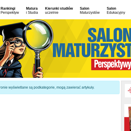
Rankingi
Matura
Kierunki studiów
Salon
Salon
Perspektyw
i Studia
uczelnie
Maturzystów
Edukacyjny
 stronie wyświetlane są podkategorie, mogą zawierać artykuły.