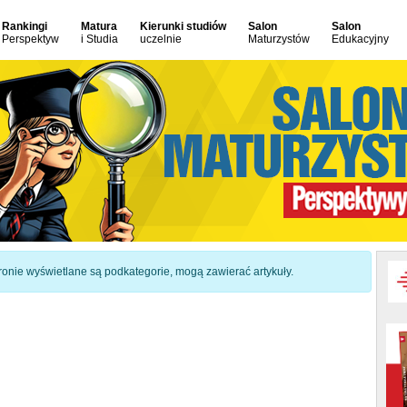
Rankingi
Matura
Kierunki studiów
Salon
Salon
Perspektyw
i Studia
uczelnie
Maturzystów
Edukacyjny
 stronie wyświetlane są podkategorie, mogą zawierać artykuły.