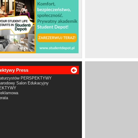
ektywy Press
Maturzystów PERSPEKTYWY
arodowy Salon Edukacyjny
EKTYWY
Reklamowa
rata