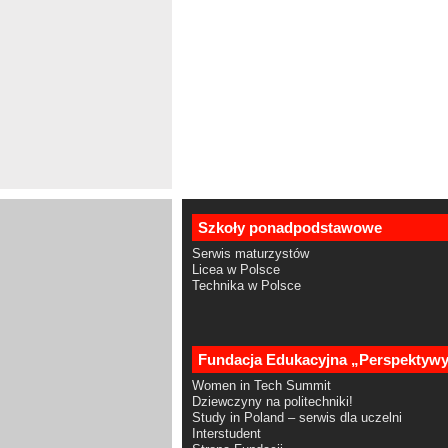
Szkoły ponadpodstawowe
Serwis maturzystów
Licea w Polsce
Technika w Polsce
Fundacja Edukacyjna „Perspektyw
Women in Tech Summit
Dziewczyny na politechniki!
Study in Poland – serwis dla uczelni
Interstudent