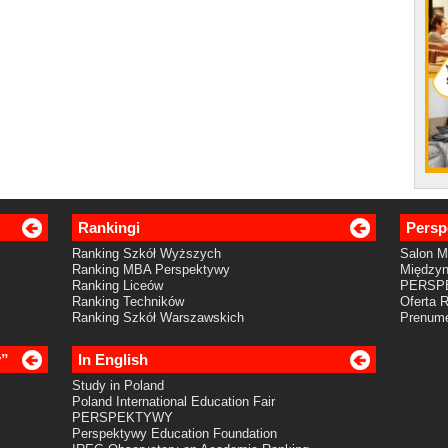
Rankingi
Persp
Ranking Szkół Wyższych
Salon 
Ranking MBA Perspektywy
Międzyn
Ranking Liceów
PERSP
Ranking Techników
Oferta 
Ranking Szkół Warszawskich
Prenume
y”
In English
Study in Poland
Poland International Education Fair
PERSPEKTYWY
Perspektywy Education Foundation