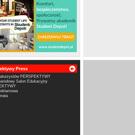
ektywy Press
Maturzystów PERSPEKTYWY
arodowy Salon Edukacyjny
EKTYWY
Reklamowa
rata