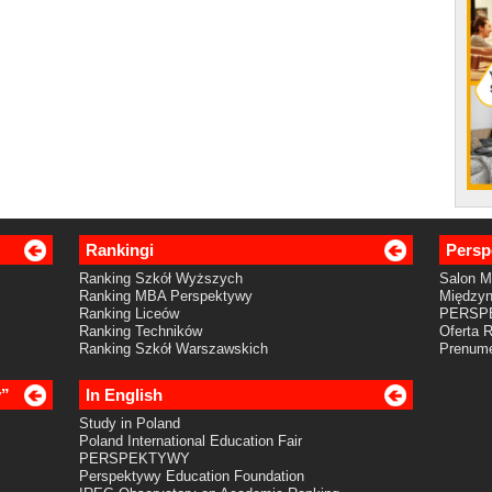
Rankingi
Persp
Ranking Szkół Wyższych
Salon 
Ranking MBA Perspektywy
Międzyn
Ranking Liceów
PERSP
Ranking Techników
Oferta 
Ranking Szkół Warszawskich
Prenume
y”
In English
Study in Poland
Poland International Education Fair
PERSPEKTYWY
Perspektywy Education Foundation