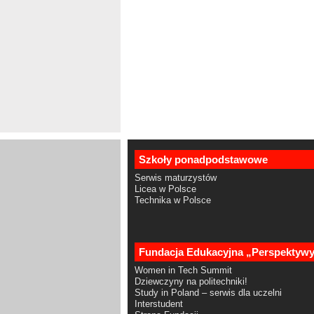
Szkoły ponadpodstawowe
Serwis maturzystów
Licea w Polsce
Technika w Polsce
Fundacja Edukacyjna „Perspektyw
Women in Tech Summit
Dziewczyny na politechniki!
Study in Poland – serwis dla uczelni
Interstudent