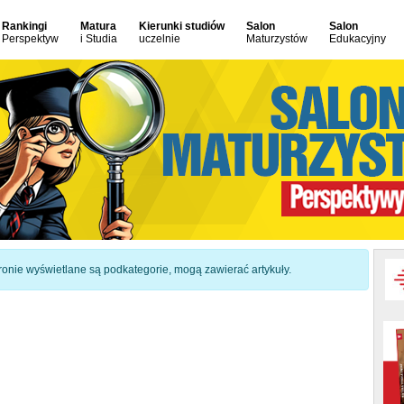
Rankingi
Matura
Kierunki studiów
Salon
Salon
Perspektyw
i Studia
uczelnie
Maturzystów
Edukacyjny
 stronie wyświetlane są podkategorie, mogą zawierać artykuły.