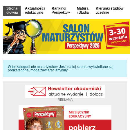
Strona
Aktualności
Rankingi
Matura
Kierunki studiów
główna
edukacyjne
Perspektyw
i Studia
uczelnie
Informacja
W tej kategorii nie ma artykułów. Jeśli na tej stronie wyświetlane są
podkategorie, mogą zawierać artykuły.
REKLAMA