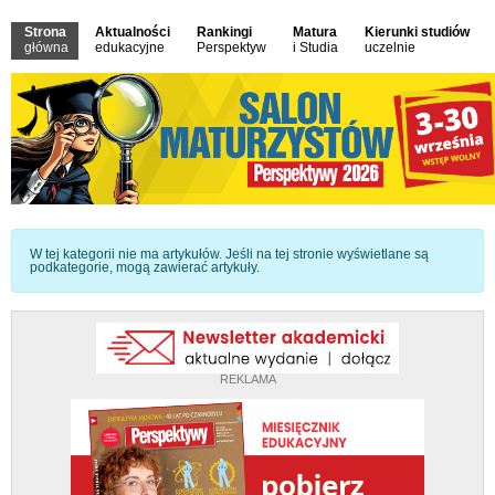
Strona
Aktualności
Rankingi
Matura
Kierunki studiów
główna
edukacyjne
Perspektyw
i Studia
uczelnie
Informacja
W tej kategorii nie ma artykułów. Jeśli na tej stronie wyświetlane są
podkategorie, mogą zawierać artykuły.
REKLAMA