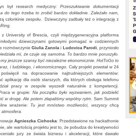
zyn był research medyczny:
Przeszukiwanie dokumentacji
a do tego trzeba to zrobić bardzo dokładnie. Zależało nam,
zą członkinie zespołu. Dziewczyny zadbały też o integrację z
aRing:
z University of Brescia, czyli międzygeneracyjna platforma
 z młodymi dziewczynami gotowymi pomagać w codziennych
ze rozmówczynie
Giulia Zanola
i
Ludovica Parodi
, przyniosło
edziała mi, że czuje się samotna. To bardzo mnie poruszyło.
 mamy jeszcze szansy być niezależne ekonomicznie. HotToGo to
az, i ludzkiego, i ekonomicznego.
Cały projekt powstał w 24
 poświęcił na dopracowanie najtrudniejszych elementów:
ć aplikację dla osób starszych, dla których obsługa telefonu
ał pracy w zespole wyszedł naturalnie z kompetencji.
 Praca w grupie:
Na początku było wyzwaniem, jak podzielić
ć w drogę. Ale potem złapaliśmy wspólny rytm.
Sam Summit
ilne wrażenie:
Tu jest mnóstwo możliwości, wszyscy chcą
a atmosfera.
umowuje
Agnieszka Cichocka
: Przedstawione na hackathonie
, ale wartością projektu jest to, że pobudza do kreatywności
ceniało jury ze świata biznesu i akceleracji, które dawało