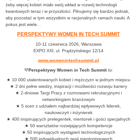
żeby więcej kobiet miało swój wkład w rozwój technologii
kwantowych teraz i w przyszłości. Pilnujemy się bardzo jednak,
aby pozostać w tym wszystkim w racjonalnych ramach nauki. A
pokus jest wiele…
PERSPEKTYWY WOMEN IN TECH SUMMIT
10-11 czewrwca 2026, Warszawa
EXPO XXI, ul. Prądzyńskiego 12/14
www.womenintechsummit.pl
💜
Perspektywy Women in Tech Summit
to:
★ 10 000 utalentowanych kobiet i mężczyzn w jednym miejscu
★ 2 dni pełne wiedzy, inspiracji i możliwości rozwoju kariery
★ 2-dniowe Targi Pracy z rozmowami rekrutacyjnymi i
networkingiem branżowym
★ 5 scen z udziałem najbardziej wpływowych liderek,
naukowczyń i inżynierek
★ 400 inspirujących prelegentek, mentorek i gości specjalnych
★ 50 warsztatów rozwijających kompetencje
★ 50 inspirujących wystąpień technologicznych
★ 500 indywidualnych sesji mentoringowych