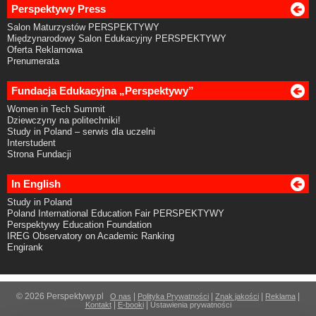
Perspektywy Press
Salon Maturzystów PERSPEKTYWY
Międzynarodowy Salon Edukacyjny PERSPEKTYWY
Oferta Reklamowa
Prenumerata
Fundacja Edukacyjna „Perspektywy”
Women in Tech Summit
Dziewczyny na politechniki!
Study in Poland – serwis dla uczelni
Interstudent
Strona Fundacji
In English
Study in Poland
Poland International Education Fair PERSPEKTYWY
Perspektywy Education Foundation
IREG Observatory on Academic Ranking
Engirank
© 2026 Perspektywy.pl
|
|
|
|
O nas
Polityka Prywatności
Znak jakości
Reklama
|
|
Kontakt
E-booki
Ustawienia prywatności