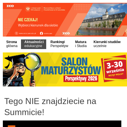
Strona
Aktualności
Rankingi
Matura
Kierunki studiów
główna
edukacyjne
Perspektyw
i Studia
uczelnie
Tego NIE znajdziecie na
Summicie!