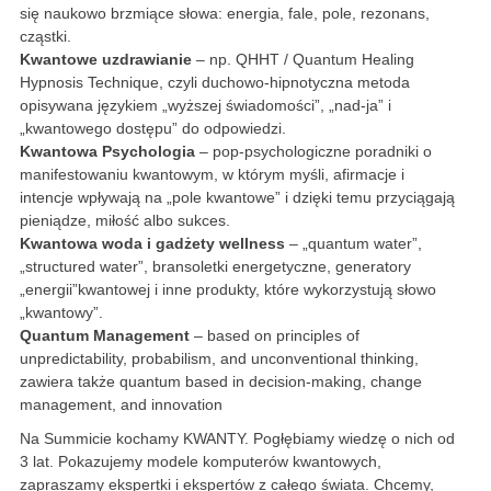
się naukowo brzmiące słowa: energia, fale, pole, rezonans,
cząstki.
Kwantowe uzdrawianie
– np. QHHT / Quantum Healing
Hypnosis Technique, czyli duchowo-hipnotyczna metoda
opisywana językiem „wyższej świadomości”, „nad-ja” i
„kwantowego dostępu” do odpowiedzi.
Kwantowa Psychologia
– pop-psychologiczne poradniki o
manifestowaniu kwantowym, w którym myśli, afirmacje i
intencje wpływają na „pole kwantowe” i dzięki temu przyciągają
pieniądze, miłość albo sukces.
Kwantowa woda i gadżety wellness
– „quantum water”,
„structured water”, bransoletki energetyczne, generatory
„energii”kwantowej i inne produkty, które wykorzystują słowo
„kwantowy”.
Quantum Management
– based on principles of
unpredictability, probabilism, and unconventional thinking,
zawiera także quantum based in decision-making, change
management, and innovation
Na Summicie kochamy KWANTY. Pogłębiamy wiedzę o nich od
3 lat. Pokazujemy modele komputerów kwantowych,
zapraszamy ekspertki i ekspertów z całego świata. Chcemy,