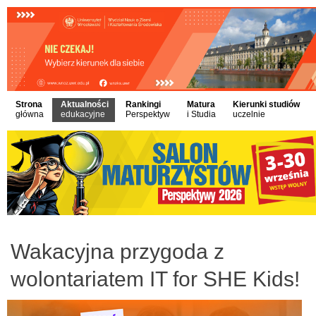
Strona
Aktualności
Rankingi
Matura
Kierunki studiów
główna
edukacyjne
Perspektyw
i Studia
uczelnie
Wakacyjna przygoda z
wolontariatem IT for SHE Kids!