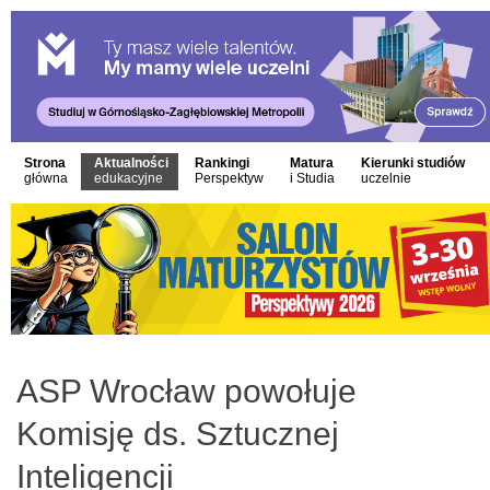
Strona
Aktualności
Rankingi
Matura
Kierunki studiów
główna
edukacyjne
Perspektyw
i Studia
uczelnie
ASP Wrocław powołuje
Komisję ds. Sztucznej
Inteligencji