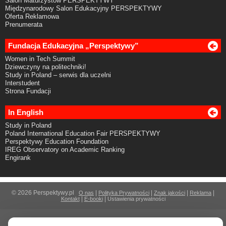
Salon Maturzystów PERSPEKTYWY
Międzynarodowy Salon Edukacyjny PERSPEKTYWY
Oferta Reklamowa
Prenumerata
Fundacja Edukacyjna „Perspektywy”
Women in Tech Summit
Dziewczyny na politechniki!
Study in Poland – serwis dla uczelni
Interstudent
Strona Fundacji
In English
Study in Poland
Poland International Education Fair PERSPEKTYWY
Perspektywy Education Foundation
IREG Observatory on Academic Ranking
Engirank
© 2026 Perspektywy.pl
|
|
|
|
O nas
Polityka Prywatności
Znak jakości
Reklama
|
|
Kontakt
E-booki
Ustawienia prywatności