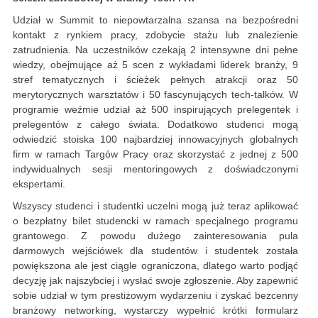
Udział w Summit to niepowtarzalna szansa na bezpośredni
kontakt z rynkiem pracy, zdobycie stażu lub znalezienie
zatrudnienia. Na uczestników czekają 2 intensywne dni pełne
wiedzy, obejmujące aż 5 scen z wykładami liderek branży, 9
stref tematycznych i ścieżek pełnych atrakcji oraz 50
merytorycznych warsztatów i 50 fascynujących tech-talków. W
programie weźmie udział aż 500 inspirujących prelegentek i
prelegentów z całego świata. Dodatkowo studenci mogą
odwiedzić stoiska 100 najbardziej innowacyjnych globalnych
firm w ramach Targów Pracy oraz skorzystać z jednej z 500
indywidualnych sesji mentoringowych z doświadczonymi
ekspertami.
Wszyscy studenci i studentki uczelni mogą już teraz aplikować
o bezpłatny bilet studencki w ramach specjalnego programu
grantowego. Z powodu dużego zainteresowania pula
darmowych wejściówek dla studentów i studentek została
powiększona ale jest ciągle ograniczona, dlatego warto podjąć
decyzję jak najszybciej i wysłać swoje zgłoszenie. Aby zapewnić
sobie udział w tym prestiżowym wydarzeniu i zyskać bezcenny
branżowy networking, wystarczy wypełnić krótki formularz